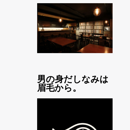
男の身だしなみは
眉毛から。