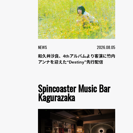
NEWS
2026.08.05
和久井沙良、4thアルバムより客演に竹内
アンナを迎えた“Destiny”先行配信
Spincoaster Music Bar
Kagurazaka