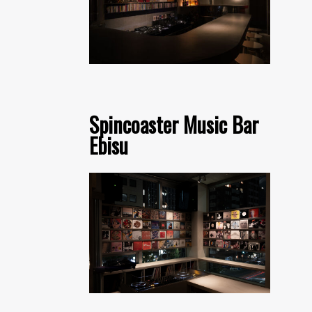
Spincoaster Music Bar
Ebisu