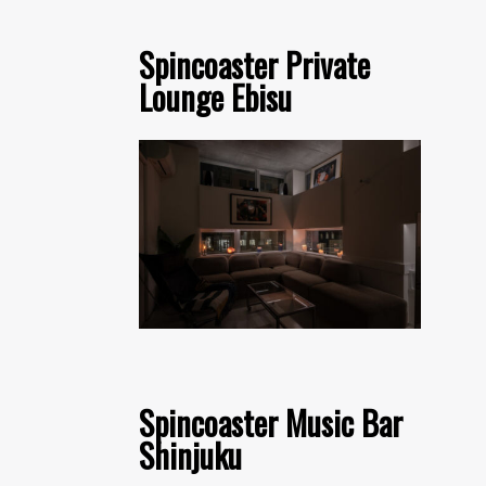
Spincoaster Private
Lounge Ebisu
Spincoaster Music Bar
Shinjuku