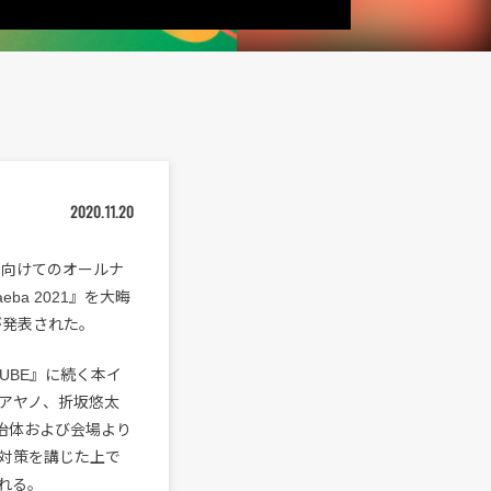
2020.11.20
催へ向けてのオールナ
Naeba 2021』を大晦
が発表された。
OUTUBE』に続く本イ
カネコアヤノ、折坂悠太
、自治体および会場より
対策を講じた上で
れる。