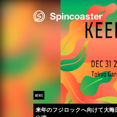
Skip
to
content
NEWS
来年のフジロックへ向けて大晦日にオ