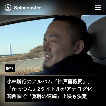
Skip
to
content
NEWS
小林勝行のアルバム『神戸薔薇尻』、
『かっつん』2タイトルがアナログ化
関西圏で『寛解の連続』上映も決定