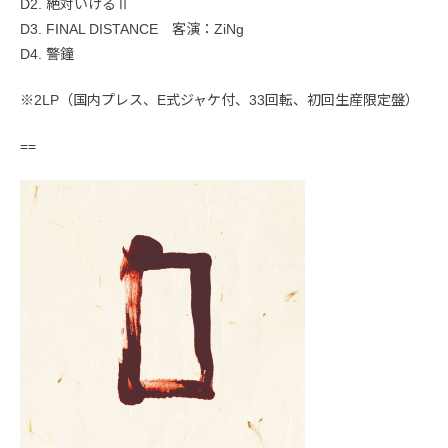
D2. 絶対いけるⅡ
D3. FINAL DISTANCE 客演：ZiNg
D4. 警鐘
※2LP（国内プレス、E式ジャケ付、33回転、初回生産限定盤）
==