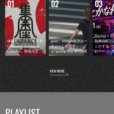
Rachel 
体験型フェス『集楽座
jjean、sheidAをフィー
歌舞伎町で
Collective Sounds &
チャーした最新シング
とかする『
Cultures』開催決定
ル“gossip boy”MV公開
れーーッ』
VIEW MORE
PLAYLIST