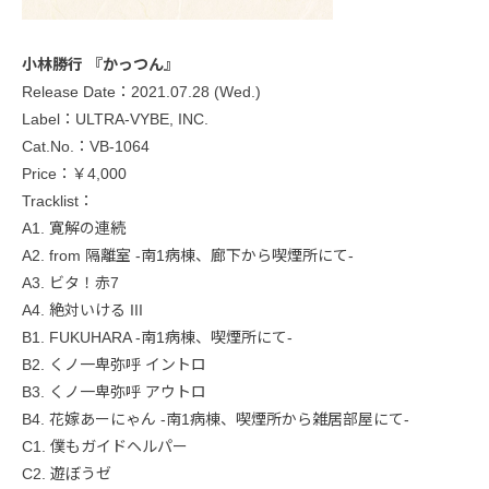
小林勝行 『かっつん』
Release Date：2021.07.28 (Wed.)
Label：ULTRA-VYBE, INC.
Cat.No.：VB-1064
Price：￥4,000
Tracklist：
A1. 寛解の連続
A2. from 隔離室 -南1病棟、廊下から喫煙所にて-
A3. ビタ！赤7
A4. 絶対いける III
B1. FUKUHARA -南1病棟、喫煙所にて-
B2. くノ一卑弥呼 イントロ
B3. くノ一卑弥呼 アウトロ
B4. 花嫁あーにゃん -南1病棟、喫煙所から雑居部屋にて-
C1. 僕もガイドヘルパー
C2. 遊ぼうゼ