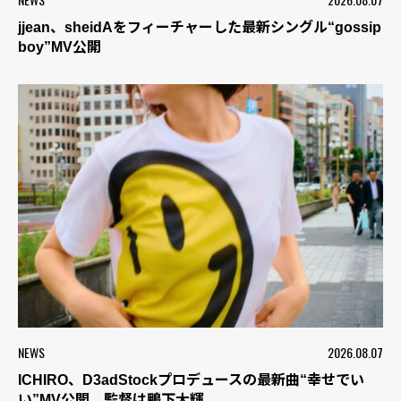
jjean、sheidAをフィーチャーした最新シングル“gossip
boy”MV公開
NEWS
2026.08.07
ICHIRO、D3adStockプロデュースの最新曲“幸せでい
い”MV公開 監督は鴨下大輝