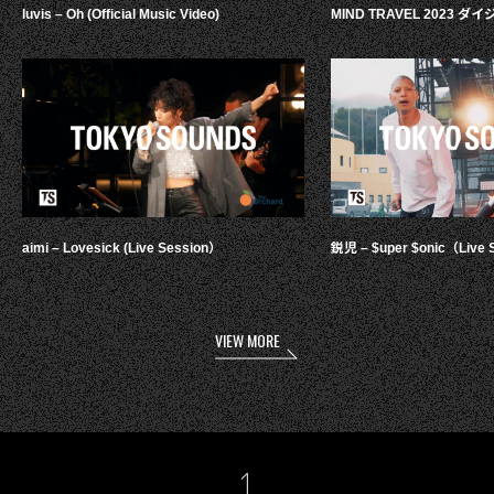
luvis – Oh (Official Music Video)
MIND TRAVEL 2023 
aimi – Lovesick (Live Session）
鋭児 – $uper $onic（Live 
VIEW MORE