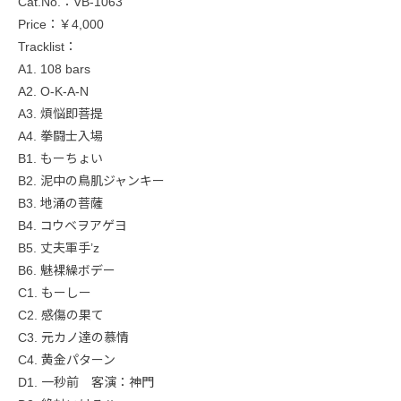
Cat.No.：VB-1063
Price：￥4,000
Tracklist：
A1. 108 bars
A2. O-K-A-N
A3. 煩悩即菩提
A4. 拳闘士入場
B1. もーちょい
B2. 泥中の鳥肌ジャンキー
B3. 地涌の菩薩
B4. コウベヲアゲヨ
B5. 丈夫軍手’z
B6. 魅裸繰ボデー
C1. もーしー
C2. 感傷の果て
C3. 元カノ達の慕情
C4. 黄金パターン
D1. 一秒前 客演：神門