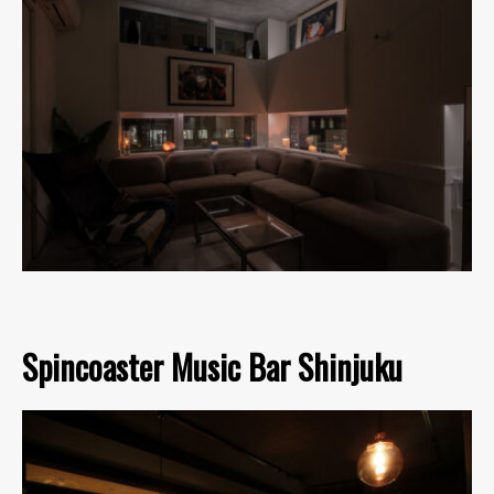
Spincoaster Music Bar Shinjuku