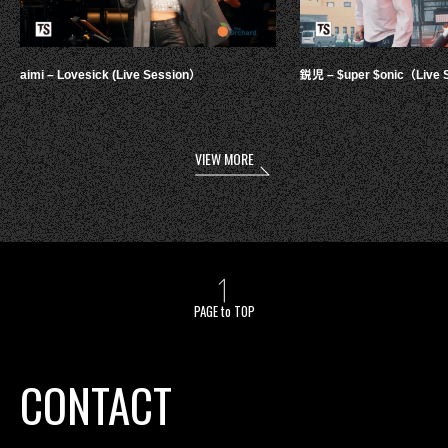
aimi – Lovesick (Live Session）
鋭児 – $uper $onic（Live 
VIEW MORE
PAGE to TOP
CONTACT