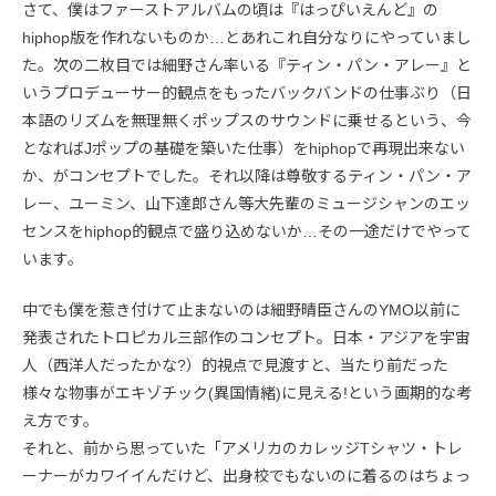
さて、僕はファーストアルバムの頃は『はっぴいえんど』の
hiphop版を作れないものか…とあれこれ自分なりにやっていまし
た。次の二枚目では細野さん率いる『ティン・パン・アレー』と
いうプロデューサー的観点をもったバックバンドの仕事ぶり（日
本語のリズムを無理無くポップスのサウンドに乗せるという、今
となればJポップの基礎を築いた仕事）をhiphopで再現出来ない
か、がコンセプトでした。それ以降は尊敬するティン・パン・ア
レー、ユーミン、山下達郎さん等大先輩のミュージシャンのエッ
センスをhiphop的観点で盛り込めないか…その一途だけでやって
います。
中でも僕を惹き付けて止まないのは細野晴臣さんのYMO以前に
発表されたトロピカル三部作のコンセプト。日本・アジアを宇宙
人（西洋人だったかな?）的視点で見渡すと、当たり前だった
様々な物事がエキゾチック(異国情緒)に見える!という画期的な考
え方です。
それと、前から思っていた「アメリカのカレッジTシャツ・トレ
ーナーがカワイイんだけど、出身校でもないのに着るのはちょっ