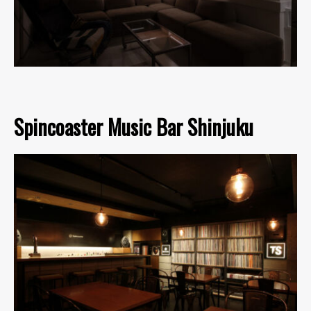
Spincoaster Music Bar Shinjuku