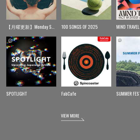
【月曜更新】Monday Spin
100 SONGS OF 2025
MIND TRAVEL
SPOTLIGHT
FabCafe
SUMMER FES
VIEW MORE