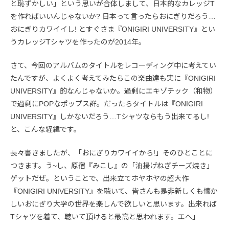
と恥ずかしい」という思いが合体しまして、日本的なカレッジT
を作ればいいんじゃないか? 日本って言ったらおにぎりだろう…
おにぎりカワイイし! とすぐさま『ONIGIRI UNIVERSITY』とい
うカレッジTシャツを作ったのが2014年。
さて、今回のアルバムのタイトルをレコーディング中に考えてい
たんですが、よくよく考えてみたらこの楽曲達も実に『ONIGIRI
UNIVERSITY』的なんじゃないか。過剰にエキゾチック（和物）
で過剰にPOPなポップス群。だったらタイトルは『ONIGIRI
UNIVERSITY』しかないだろう…Tシャツならもう出来てるし!
と、こんな経緯です。
長々書きましたが、「おにぎりカワイイから!」そのひとことに
つきます。う~し、原宿『みこし』の「油揚げねぎチーズ焼き」
ゲットだぜ。ということで、出来立てホヤホヤの超大作
『ONIGIRI UNIVERSITY』を聴いて、皆さんも是非新しくも懐か
しいおにぎり大学の世界を楽しんで欲しいと思います。出来れば
Tシャツを着て、聴いて頂けると最高と思われます。エヘ」