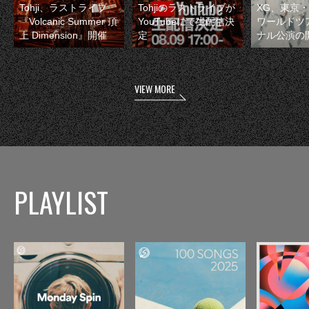
Tohji、ラストライブ
Tohjiのラストライブが
XG、東京
『Volcanic Summer 頂
YouTubeにて生配信決
ワールドツ
上 Dimension』開催
定
ナル公演の
VIEW MORE
PLAYLIST