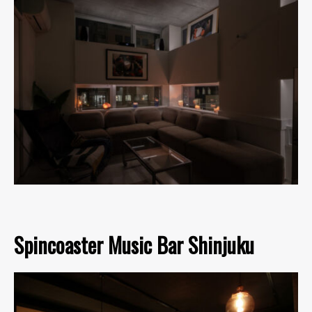
Spincoaster Music Bar Shinjuku