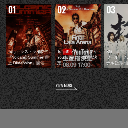
Tohji、ラストライブ
Tohjiのラストライブが
XG、東京
『Volcanic Summer 頂
YouTubeにて生配信決
ワールドツ
上 Dimension』開催
定
ナル公演の
VIEW MORE