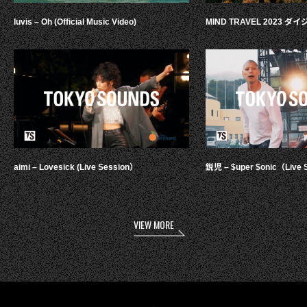
luvis – Oh (Official Music Video)
MIND TRAVEL 2023 
aimi – Lovesick (Live Session）
鋭児 – $uper $onic（Live 
VIEW MORE