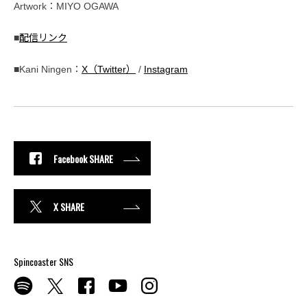
Artwork：MIYO OGAWA
■
配信リンク
■Kani Ningen：
X（Twitter）
/
Instagram
Facebook SHARE
X SHARE
Spincoaster SNS