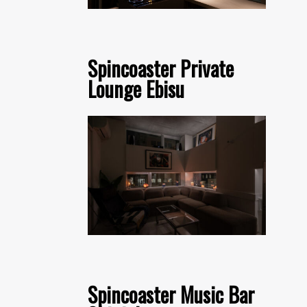
Spincoaster Private
Lounge Ebisu
Spincoaster Music Bar