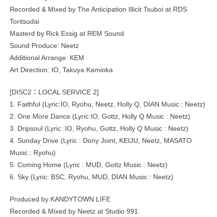
Recorded & Mixed by The Anticipation Illicit Tsuboi at RDS
Toritsudai
Masterd by Rick Essig at REM Sound
Sound Produce: Neetz
Additional Arrange: KEM
Art Direction: IO, Takuya Kamioka
[DISC2：LOCAL SERVICE 2]
1. Faithful (Lyric:IO, Ryohu, Neetz, Holly Q, DIAN Music : Neetz)
2. One More Dance (Lyric:IO, Gottz, Holly Q Music : Neetz)
3. Dripsoul (Lyric :IO, Ryohu, Gottz, Holly Q Music : Neetz)
4. Sunday Drive (Lyric : Dony Joint, KEIJU, Neetz, MASATO
Music : Ryohu)
5. Coming Home (Lyric : MUD, Gottz Music : Neetz)
6. Sky (Lyric: BSC, Ryohu, MUD, DIAN Music : Neetz)
Produced by KANDYTOWN LIFE
Recorded & Mixed by Neetz at Studio 991