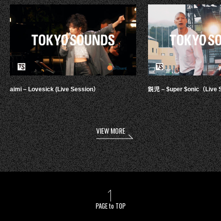
aimi – Lovesick (Live Session）
鋭児 – $uper $onic（Live 
VIEW MORE
PAGE to TOP