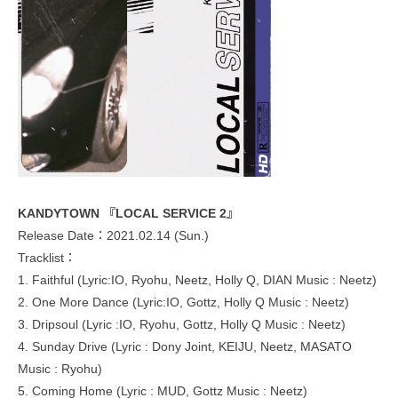
KANDYTOWN 『LOCAL SERVICE 2』
Release Date：2021.02.14 (Sun.)
Tracklist：
1. Faithful (Lyric:IO, Ryohu, Neetz, Holly Q, DIAN Music : Neetz)
2. One More Dance (Lyric:IO, Gottz, Holly Q Music : Neetz)
3. Dripsoul (Lyric :IO, Ryohu, Gottz, Holly Q Music : Neetz)
4. Sunday Drive (Lyric : Dony Joint, KEIJU, Neetz, MASATO
Music : Ryohu)
5. Coming Home (Lyric : MUD, Gottz Music : Neetz)