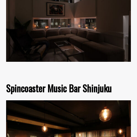
Spincoaster Music Bar Shinjuku