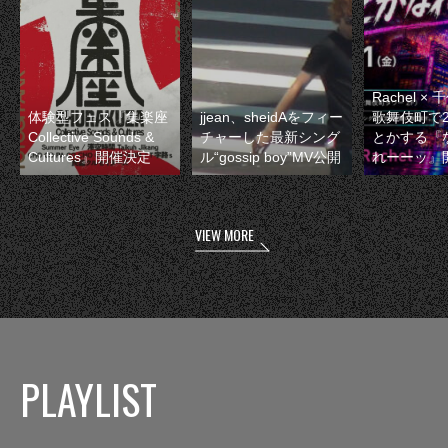
Rachel 
体験型フェス『集楽座
jjean、sheidAをフィー
歌舞伎町で
Collective Sounds &
チャーした最新シング
とかする『
Cultures』開催決定
ル“gossip boy”MV公開
れーーッ』
VIEW MORE
PLAYLIST