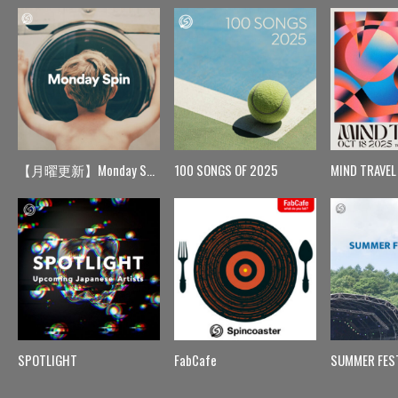
【月曜更新】Monday Spin
100 SONGS OF 2025
MIND TRAVEL
SPOTLIGHT
FabCafe
SUMMER FES