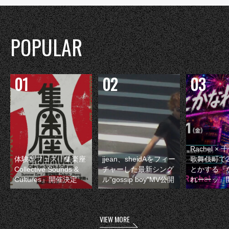
POPULAR
Rachel 
体験型フェス『集楽座
jjean、sheidAをフィー
歌舞伎町で
Collective Sounds &
チャーした最新シング
とかする『
Cultures』開催決定
ル“gossip boy”MV公開
れーーッ』
VIEW MORE