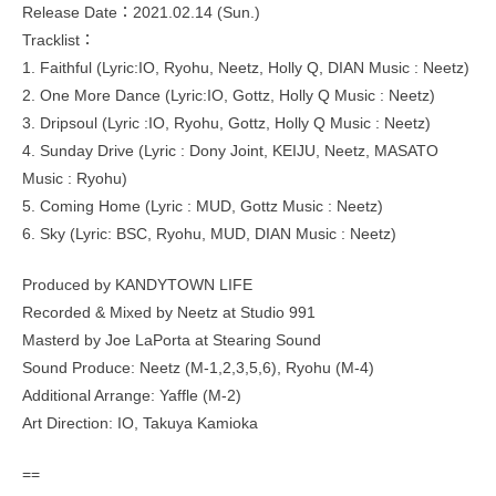
Release Date：2021.02.14 (Sun.)
Tracklist：
1. Faithful (Lyric:IO, Ryohu, Neetz, Holly Q, DIAN Music : Neetz)
2. One More Dance (Lyric:IO, Gottz, Holly Q Music : Neetz)
3. Dripsoul (Lyric :IO, Ryohu, Gottz, Holly Q Music : Neetz)
4. Sunday Drive (Lyric : Dony Joint, KEIJU, Neetz, MASATO
Music : Ryohu)
5. Coming Home (Lyric : MUD, Gottz Music : Neetz)
6. Sky (Lyric: BSC, Ryohu, MUD, DIAN Music : Neetz)
Produced by KANDYTOWN LIFE
Recorded & Mixed by Neetz at Studio 991
Masterd by Joe LaPorta at Stearing Sound
Sound Produce: Neetz (M-1,2,3,5,6), Ryohu (M-4)
Additional Arrange: Yaffle (M-2)
Art Direction: IO, Takuya Kamioka
==