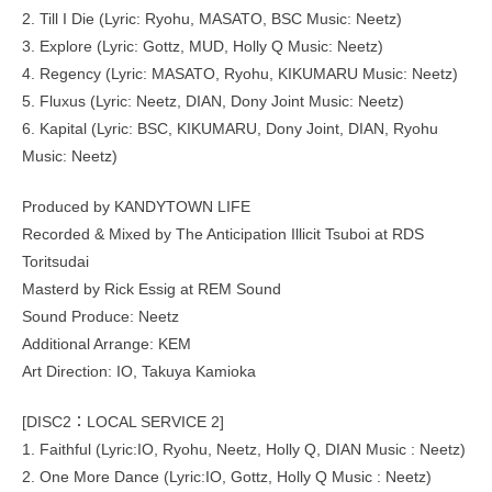
2. Till I Die (Lyric: Ryohu, MASATO, BSC Music: Neetz)
3. Explore (Lyric: Gottz, MUD, Holly Q Music: Neetz)
4. Regency (Lyric: MASATO, Ryohu, KIKUMARU Music: Neetz)
5. Fluxus (Lyric: Neetz, DIAN, Dony Joint Music: Neetz)
6. Kapital (Lyric: BSC, KIKUMARU, Dony Joint, DIAN, Ryohu
Music: Neetz)
Produced by KANDYTOWN LIFE
Recorded & Mixed by The Anticipation Illicit Tsuboi at RDS
Toritsudai
Masterd by Rick Essig at REM Sound
Sound Produce: Neetz
Additional Arrange: KEM
Art Direction: IO, Takuya Kamioka
[DISC2：LOCAL SERVICE 2]
1. Faithful (Lyric:IO, Ryohu, Neetz, Holly Q, DIAN Music : Neetz)
2. One More Dance (Lyric:IO, Gottz, Holly Q Music : Neetz)