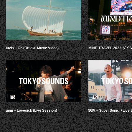
luvis – Oh (Official Music Video)
MIND TRAVEL 2023 
aimi – Lovesick (Live Session）
鋭児 – $uper $onic（Live 