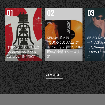
KEIJUの前名義、
SE SO N
YOUNG JUJUの1stア
一との別れ
体験型フェス『集楽座
ルバム『juzzy 92’』10
った“Remem
Collective Sounds &
周年記念盤リリース決
TOWA TE
Cultures』開催決定
定
ス
VIEW MORE