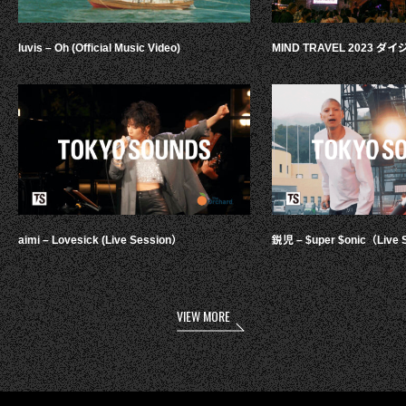
luvis – Oh (Official Music Video)
MIND TRAVEL 2023 
aimi – Lovesick (Live Session）
鋭児 – $uper $onic（Live 
VIEW MORE