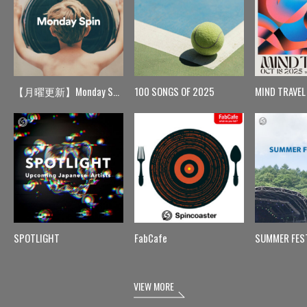
【月曜更新】Monday Spin
100 SONGS OF 2025
MIND TRAVEL
SPOTLIGHT
FabCafe
SUMMER FES
VIEW MORE