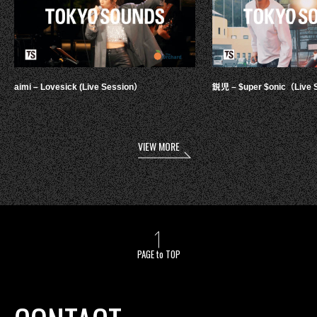
aimi – Lovesick (Live Session）
鋭児 – $uper $onic（Live 
VIEW MORE
PAGE to TOP