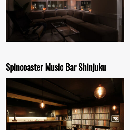
Spincoaster Music Bar Shinjuku