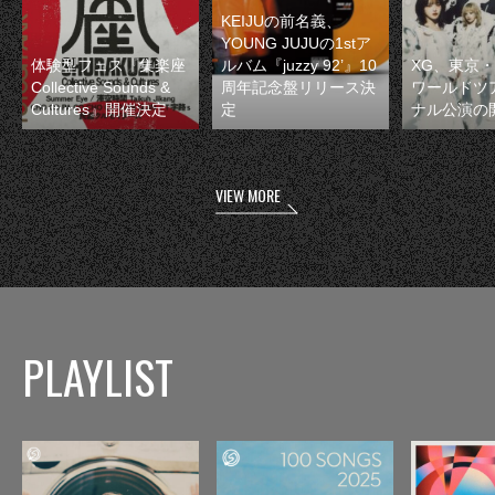
KEIJUの前名義、
YOUNG JUJUの1stア
体験型フェス『集楽座
ルバム『juzzy 92’』10
XG、東京
Collective Sounds &
周年記念盤リリース決
ワールドツ
Cultures』開催決定
定
ナル公演の
VIEW MORE
PLAYLIST