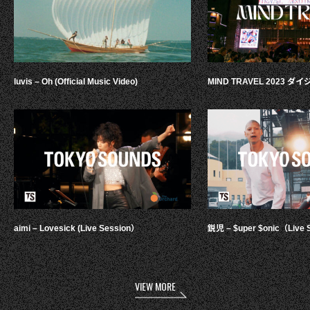
luvis – Oh (Official Music Video)
MIND TRAVEL 2023 
aimi – Lovesick (Live Session）
鋭児 – $uper $onic（Live 
VIEW MORE