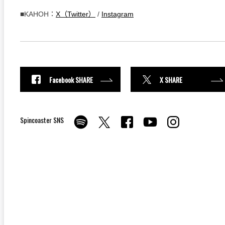
■KAHOH：
X（Twitter）
/
Instagram
Facebook SHARE
X SHARE
Spincoaster SNS