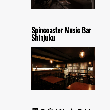
Spincoaster Music Bar
Shinjuku