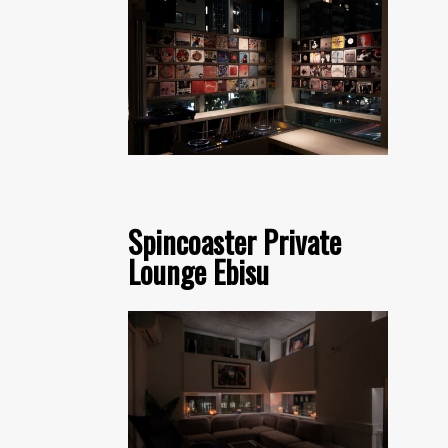
Spincoaster Private
Lounge Ebisu