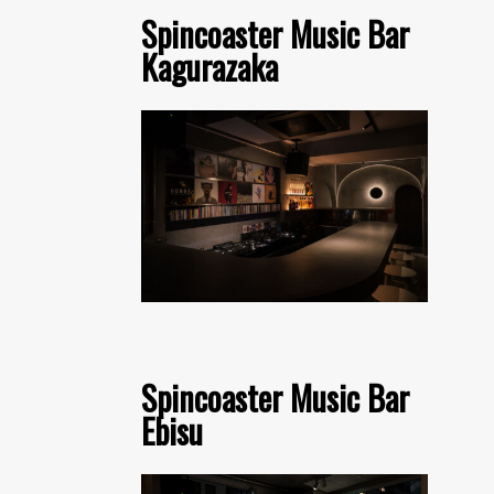
Spincoaster Music Bar
Kagurazaka
Spincoaster Music Bar
Ebisu