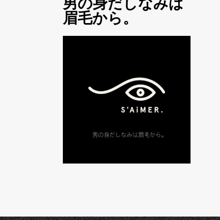
男の身だしなみは
眉毛から。