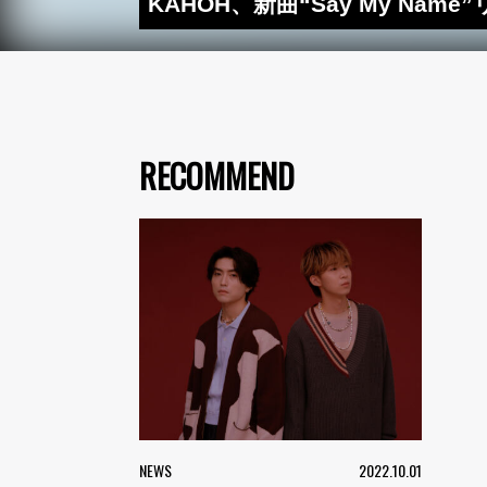
KAHOH、新曲“Say My N
RECOMMEND
NEWS
2022.10.01