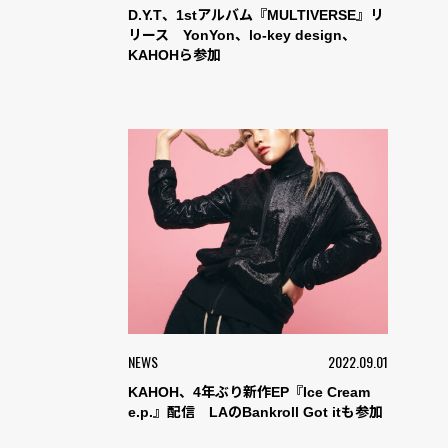
D.Y.T、1stアルバム『MULTIVERSE』リ
リース YonYon、lo-key design、
KAHOHら参加
NEWS
2022.09.01
KAHOH、4年ぶり新作EP『Ice Cream
e.p.』配信 LAのBankroll Got itも参加