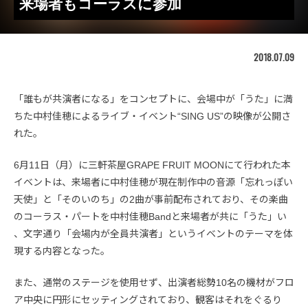
来場者もコーラスに参加
2018.07.09
「誰もが共演者になる」をコンセプトに、会場中が「うた」に満
ちた中村佳穂による​ライブ・イベント“​SING US”の映像が公開さ
れた。
6月11日（月）に三軒茶屋GRAPE FRUIT MOONにて行われた本
イベントは、来場者に中村佳穂が現在制作中の​音源​「忘れっぽい
天使」と「そのいのち」の2曲が​事前​配布されており、その楽曲
のコーラス・パートを中村佳穂Bandと来場者が共に「うた」​い​
、​文字通り「会場内が全員共演者」というイベントのテーマを体
現する内容となった。
​また、​通常のステージを使用せず​、​出演者総勢10名の機材​がフロ
ア​中央に円形にセッティングされており、観客はそれをぐるり