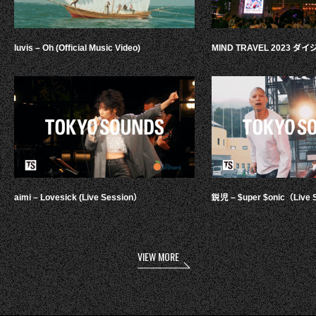
luvis – Oh (Official Music Video)
MIND TRAVEL 2023 
aimi – Lovesick (Live Session）
鋭児 – $uper $onic（Live 
VIEW MORE