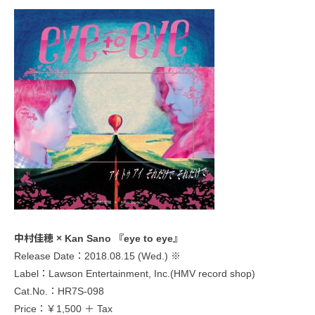
中村佳穂 × Kan Sano 『eye to eye』
Release Date：2018.08.15 (Wed.) ※
Label：Lawson Entertainment, Inc.(HMV record shop)
Cat.No.：HR7S-098
Price：￥1,500 ＋ Tax