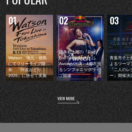
日本初上陸の『Red
Watson、地元・徳島
Bull Symphonic』に
青葉市子と
にてフリーライブ開
Awichが出演 4都市巡
よるツーマ
催 『阿波おどり
るシンフォニックライ
『二人のレ
2026』に併せて実施
ブ開催
ー』開催決
VIEW MORE