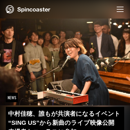
Skip
to
content
NEWS
中村佳穂​、誰もが共演者になる​イベント​
“​SING US”から新曲のライブ映像公開