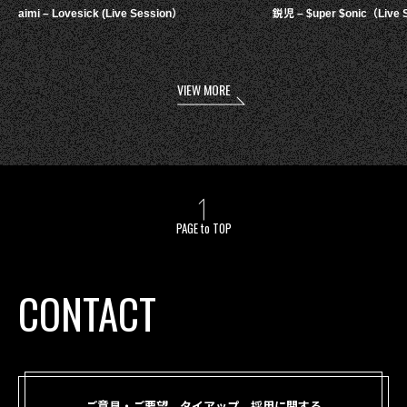
aimi – Lovesick (Live Session）
鋭児 – $uper $onic（Live 
VIEW MORE
PAGE to TOP
CONTACT
ご意見・ご要望、タイアップ、採用に関する