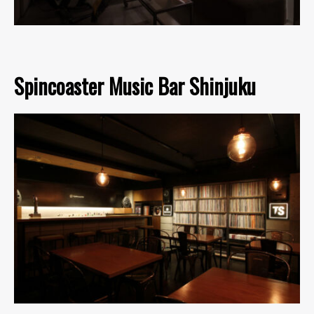
Spincoaster Music Bar Shinjuku