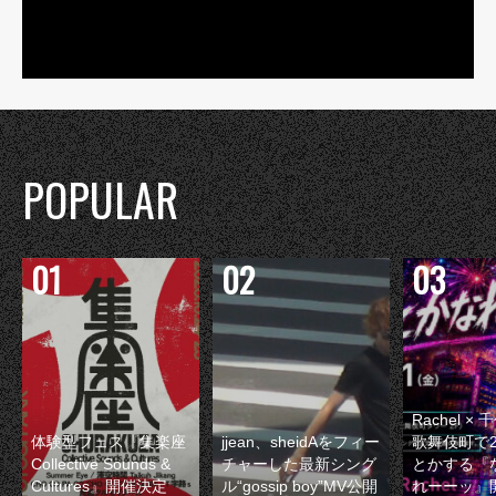
POPULAR
Rachel 
体験型フェス『集楽座
jjean、sheidAをフィー
歌舞伎町で
Collective Sounds &
チャーした最新シング
とかする『
Cultures』開催決定
ル“gossip boy”MV公開
れーーッ』