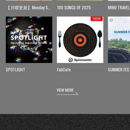
【月曜更新】Monday Spin
100 SONGS OF 2025
MIND TRAVEL
SPOTLIGHT
FabCafe
SUMMER FES
VIEW MORE