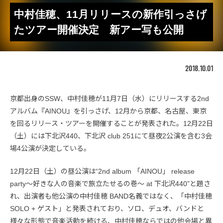
中村佳穂、11月リリースの新作引っさげ
たツアー開催決定 新アー写も公開
2018.10.01
京都出身のSSW、中村佳穂が11月7日（水）にリリースする2nd
アルバム『AINOU』を引っさげ、12月から京都、名古屋、東京
を回るリリース・ツアーを開催することが発表された。12月22日
（土）には下北沢440、下北沢 club 251にて昼夜2公演を含む3会
場4公演が決定している。
12月22日（土）の昼公演は“2nd album 「AINOU」 release
party〜好きな人の音楽で旅立たせるの巻〜 at 下北沢440”と題さ
れ、出演者も他公演の中村佳穂 BAND名義ではなく、「中村佳穂
SOLO + ゲスト」と発表されており、ソロ、デュオ、バンドと
様々な形態で音楽活動を続ける、中村佳穂ならではの他会場と異