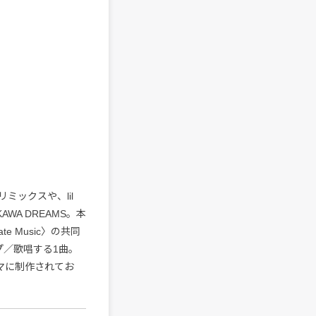
のリミックスや、lil
KAWA DREAMS。本
ate Music〉の共同
ップ／歌唱する1曲。
ーマに制作されてお