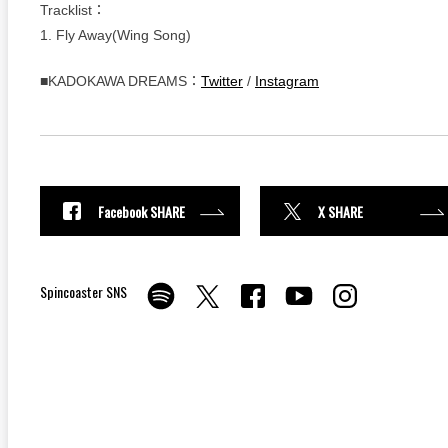
Tracklist：
1. Fly Away(Wing Song)
■KADOKAWA DREAMS：
Twitter
/
Instagram
Facebook SHARE
X SHARE
Spincoaster SNS