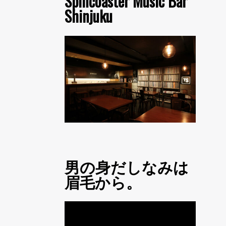
Spincoaster Music Bar
Shinjuku
男の身だしなみは
眉毛から。