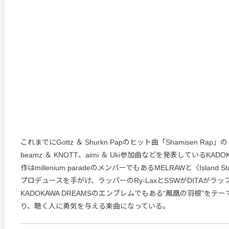
これまでにGottz ＆ Shurkn Papのヒット曲「Shamisen Rap」
beamz ＆ KNOTT、aimi ＆ Uki参加曲などを発表しているKADO
作はmillenium paradeのメンバーでもあるMELRAWと〈Island St
プロデュースを手がけ、ラッパーのRy-LaxとSSWがDITAがラ
KADOKAWA DREAMSのエンブレムでもある“鳳凰の羽根”をテ
り、聴く人に勇気を与える楽曲になっている。