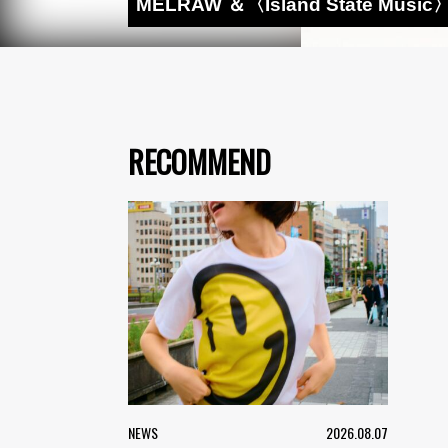
MELRAW ＆〈Island State M
RECOMMEND
NEWS
2026.08.07