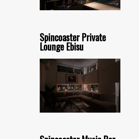
Spincoaster Private
Lounge Ebisu