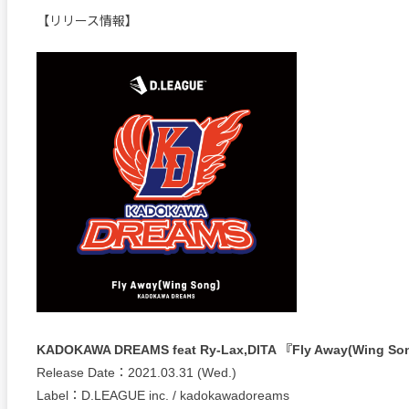
【リリース情報】
KADOKAWA DREAMS feat Ry-Lax,DITA 『Fly Away(Wing So
Release Date：2021.03.31 (Wed.)
Label：D.LEAGUE inc. / kadokawadoreams