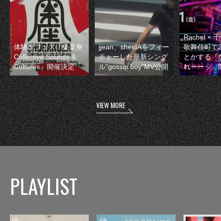
Rachel 
体験型フェス『集楽座
jjean、sheidAをフィー
歌舞伎町で
Collective Sounds &
チャーした最新シング
とかする『
Cultures』開催決定
ル“gossip boy”MV公開
れーーッ』
VIEW MORE
PLAYLIST