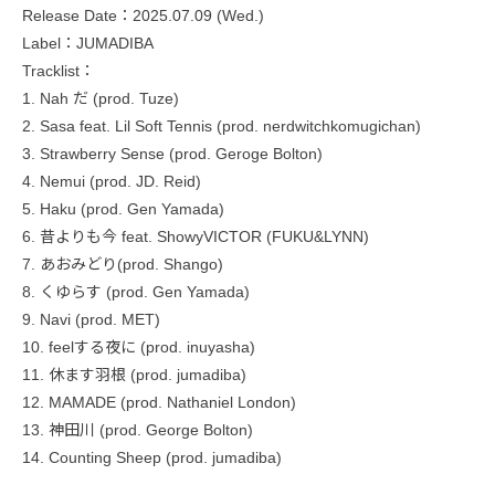
Release Date：2025.07.09 (Wed.)
Label：JUMADIBA
Tracklist：
1. Nah だ (prod. Tuze)
2. Sasa feat. Lil Soft Tennis (prod. nerdwitchkomugichan)
3. Strawberry Sense (prod. Geroge Bolton)
4. Nemui (prod. JD. Reid)
5. Haku (prod. Gen Yamada)
6. 昔よりも今 feat. ShowyVICTOR (FUKU&LYNN)
7. あおみどり(prod. Shango)
8. くゆらす (prod. Gen Yamada)
9. Navi (prod. MET)
10. feelする夜に (prod. inuyasha)
11. 休ます羽根 (prod. jumadiba)
12. MAMADE (prod. Nathaniel London)
13. 神田川 (prod. George Bolton)
14. Counting Sheep (prod. jumadiba)