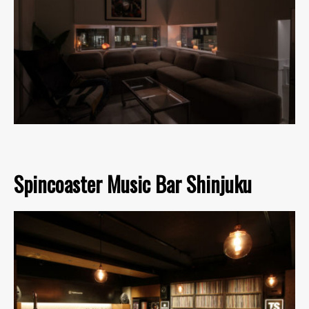
Spincoaster Music Bar Shinjuku