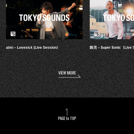
aimi – Lovesick (Live Session）
鋭児 – $uper $onic（Live 
VIEW MORE
PAGE to TOP