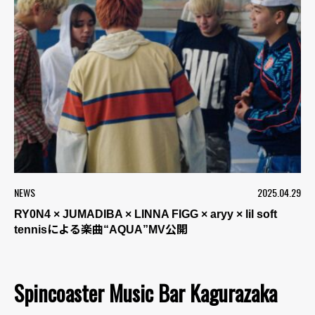
NEWS
2025.04.29
RY0N4 × JUMADIBA × LINNA FIGG × aryy × lil soft
tennisによる楽曲“AQUA”MV公開
Spincoaster Music Bar Kagurazaka