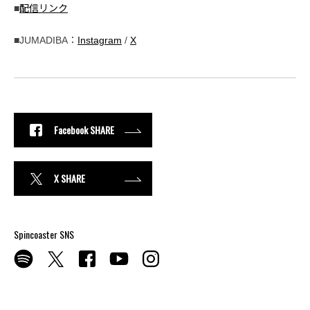
■
配信リンク
■JUMADIBA：
Instagram
/
X
Facebook SHARE
X SHARE
Spincoaster SNS