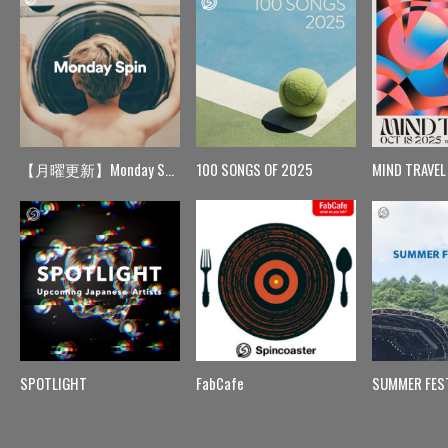
【月曜更新】Monday Spin
100 SONGS OF 2025
MIND TRAVEL
SPOTLIGHT
FabCafe
SUMMER FES