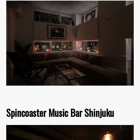
Spincoaster Music Bar Shinjuku