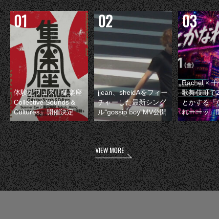
Rachel 
体験型フェス『集楽座
jjean、sheidAをフィー
歌舞伎町で
Collective Sounds &
チャーした最新シング
とかする『
Cultures』開催決定
ル“gossip boy”MV公開
れーーッ』
VIEW MORE