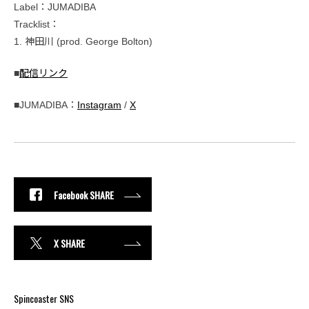
Label：JUMADIBA
Tracklist：
1. 神田川 (prod. George Bolton)
■
配信リンク
■JUMADIBA：
Instagram
/
X
Facebook SHARE
X SHARE
Spincoaster SNS