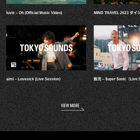
luvis – Oh (Official Music Video)
MIND TRAVEL 2023 
aimi – Lovesick (Live Session）
鋭児 – $uper $onic（Live 
VIEW MORE