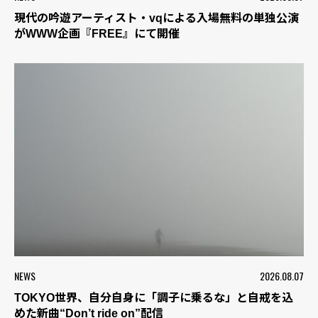
現代の吟遊アーティスト・vqによる入場無料の単独公演
がWWW企画『FREE』にて開催
NEWS
2026.08.07
TOKYO世界、自分自身に「調子に乗るな」と自戒を込
めた新曲“Don’t ride on”配信