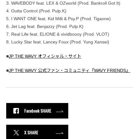
3. WAVEBODY feat. LEX & OZworld (Prod. Bankroll Got It)
4. Outta Control (Prod. Pulp.K)
5. I WANT ONE feat. Kid Milli & Psy.P (Prod. Tigaone)
6. Jet Lag feat. Benjazzy (Prod. Pulp.K)
7. Real Life feat. ELIONE & vividboooy (Prod. VLOT)
8. Lucky Star feat. Lancey Foux (Prod. Yung Xansei)
■
JP THE WAVY オフィシャル・サイト
■
JP THE WAVY 公式ファン・コミュニティ『WAVY FRIENDS』
Facebook SHARE
X SHARE