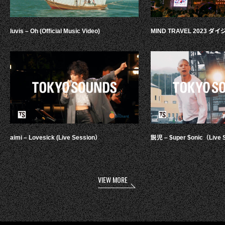
luvis – Oh (Official Music Video)
MIND TRAVEL 2023 
aimi – Lovesick (Live Session）
鋭児 – $uper $onic（Live 
VIEW MORE