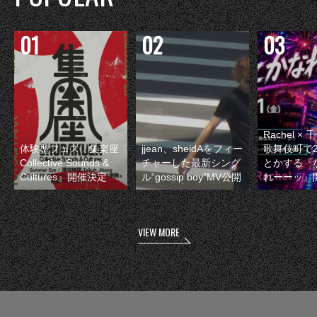
Rachel 
体験型フェス『集楽座
jjean、sheidAをフィー
歌舞伎町で
Collective Sounds &
チャーした最新シング
とかする『
Cultures』開催決定
ル“gossip boy”MV公開
れーーッ』
VIEW MORE