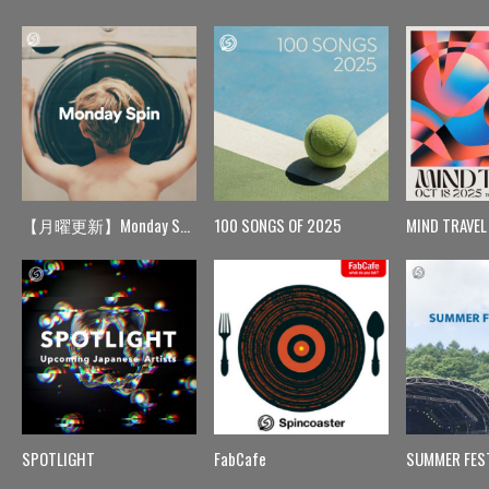
【月曜更新】Monday Spin
100 SONGS OF 2025
MIND TRAVEL
SPOTLIGHT
FabCafe
SUMMER FES