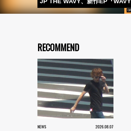
JP THE WAVY、新作EP『WA
RECOMMEND
NEWS
2026.08.07