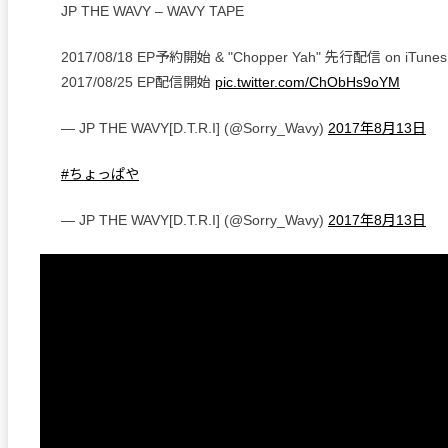
JP THE WAVY – WAVY TAPE
2017/08/18 EP予約開始 & "Chopper Yah" 先行配信 on iTunes, 
2017/08/25 EP配信開始
pic.twitter.com/ChObHs9oYM
— JP THE WAVY[D.T.R.I] (@Sorry_Wavy)
2017年8月13日
#ちょっぱや
— JP THE WAVY[D.T.R.I] (@Sorry_Wavy)
2017年8月13日