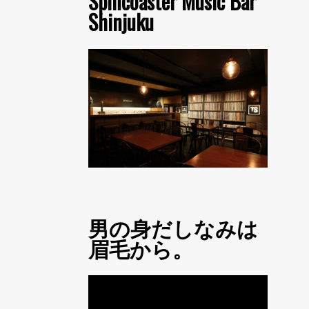
Spincoaster Music Bar
Shinjuku
男の身だしなみは
眉毛から。