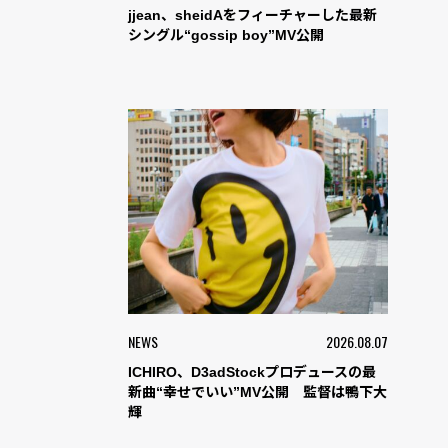
jjean、sheidAをフィーチャーした最新
シングル“gossip boy”MV公開
NEWS
2026.08.07
ICHIRO、D3adStockプロデュースの最
新曲“幸せでいい”MV公開 監督は鴨下大
輝