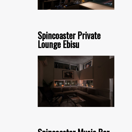
Spincoaster Private
Lounge Ebisu