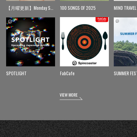
【月曜更新】Monday Spin
100 SONGS OF 2025
MIND TRAVEL
SPOTLIGHT
FabCafe
SUMMER FES
VIEW MORE