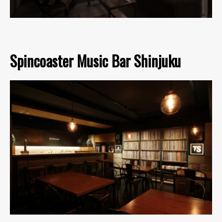
Spincoaster Music Bar Shinjuku