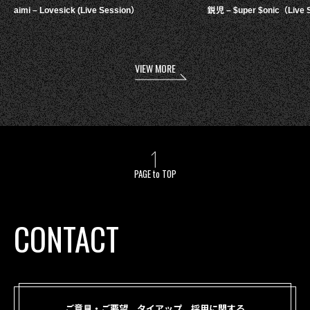
aimi – Lovesick (Live Session）
鋭児 – $uper $onic（Live 
VIEW MORE
PAGE to TOP
CONTACT
ご意見・ご要望、タイアップ、採用に関する