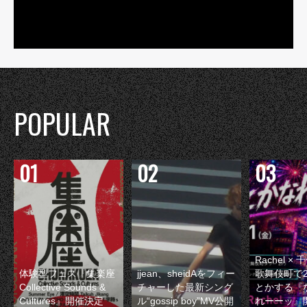
POPULAR
Rachel 
体験型フェス『集楽座
jjean、sheidAをフィー
歌舞伎町で
Collective Sounds &
チャーした最新シング
とかする『
Cultures』開催決定
ル“gossip boy”MV公開
れーーッ』