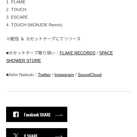
1. FLAME
2. TOUCH
3. ESCAPE
4. TOUCH (MONJOE Remix)
※配信 ＆ カセットテープにてリリース
■カセットテープ取り扱い：
FLAKE RECORDS
/
SPACE
SHOWER STORE
■John Natsuki：
Twitter
/
Instagram
/
SoundCloud
Facebook SHARE
X SHARE