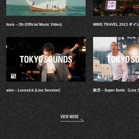
luvis – Oh (Official Music Video)
MIND TRAVEL 2023 
aimi – Lovesick (Live Session）
鋭児 – $uper $onic（Live 
VIEW MORE