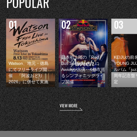
POPULAR
日本初上陸の『Red
KEIJUの
Watson、地元・徳島
Bull Symphonic』に
YOUNG JU
にてフリーライブ開
Awichが出演 4都市巡
ルバム『juzz
催 『阿波おどり
るシンフォニックライ
周年記念盤
2026』に併せて実施
ブ開催
定
VIEW MORE