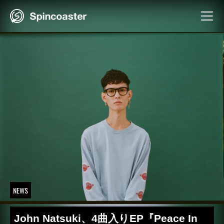
Skip
to
content
NEWS
John Natsuki、4曲入りEP『Peace In