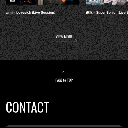
aimi – Lovesick (Live Session）
鋭児 – $uper $onic（Live 
VIEW MORE
PAGE to TOP
CONTACT