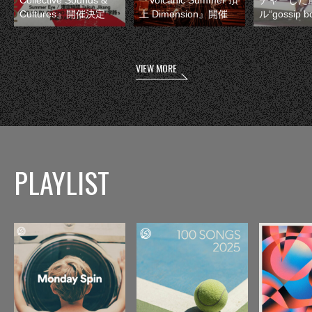
Collective Sounds &
『Volcanic Summer 頂
チャーした
Cultures』開催決定
上 Dimension』開催
ル“gossip 
VIEW MORE
PLAYLIST