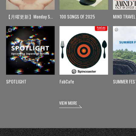
【月曜更新】Monday Spin
100 SONGS OF 2025
MIND TRAVEL
SPOTLIGHT
FabCafe
SUMMER FES
VIEW MORE