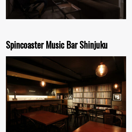
Spincoaster Music Bar Shinjuku