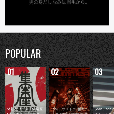
POPULAR
体験型フェス『集楽座
Tohji、ラストライブ
jjean、sh