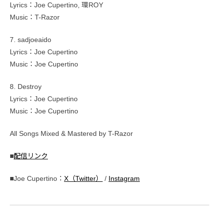
Lyrics：Joe Cupertino, 環ROY
Music：T-Razor
7. sadjoeaido
Lyrics：Joe Cupertino
Music：Joe Cupertino
8. Destroy
Lyrics：Joe Cupertino
Music：Joe Cupertino
All Songs Mixed & Mastered by T-Razor
■
配信リンク
■Joe Cupertino：
X（Twitter）
/
Instagram