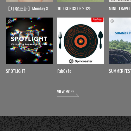
【月曜更新】Monday Spin
100 SONGS OF 2025
MIND TRAVEL
SPOTLIGHT
FabCafe
SUMMER FES
VIEW MORE