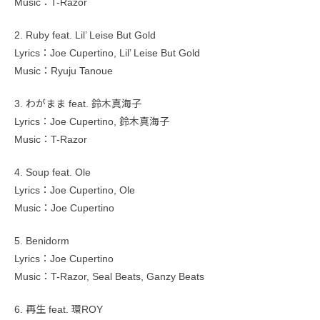
Music：T-Razor
2. Ruby feat. Lil’ Leise But Gold
Lyrics：Joe Cupertino, Lil’ Leise But Gold
Music：Ryuju Tanoue
3. わがまま feat. 鈴木真海子
Lyrics：Joe Cupertino, 鈴木真海子
Music：T-Razor
4. Soup feat. Ole
Lyrics：Joe Cupertino, Ole
Music：Joe Cupertino
5. Benidorm
Lyrics：Joe Cupertino
Music：T-Razor, Seal Beats, Ganzy Beats
6. 再生 feat. 環ROY