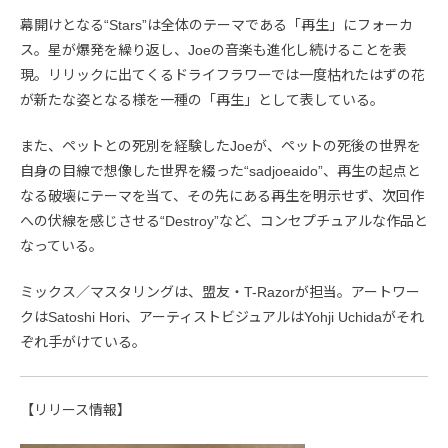
幕開けとなる“Stars”は全体のテーマである「再生」にフォーカ
ス。星が爆発を繰り返し、Joeの音楽も進化し続けることを表
現。リリックに出てくるドライフラワーでは一度枯れたはずの花
が新たな姿となる様を一種の「再生」として表している。
また、ペットとの死別を経験したJoeが、ペットの死後の世界を
自身の目線で想像した世界を綴った“sadjoeaido”、再生の起点と
なる破壊にテーマを当て、その先にある再生を明示せず、次回作
への伏線を感じさせる“Destroy”など、コンセプチュアルな作品と
なっている。
ミックス／マスタリングは、盟友・T-Razorが担当。アートワー
クはSatoshi Hori、アーティストビジュアルはYohji Uchidaがそれ
ぞれ手がけている。
【リリース情報】