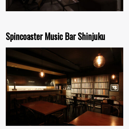
Spincoaster Music Bar Shinjuku