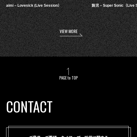
aimi – Lovesick (Live Session）
鋭児 – $uper $onic（Live 
VIEW MORE
PAGE to TOP
CONTACT