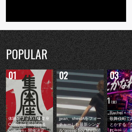
POPULAR
Rachel 
体験型フェス『集楽座
jjean、sheidAをフィー
歌舞伎町で
Collective Sounds &
チャーした最新シング
とかする『
Cultures』開催決定
ル“gossip boy”MV公開
れーーッ』