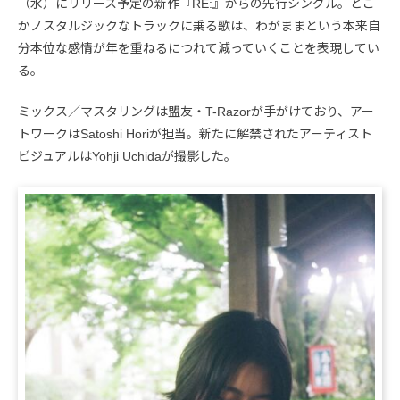
（水）にリリース予定の新作『RE:』からの先行シングル。どこ
かノスタルジックなトラックに乗る歌は、わがままという本来自
分本位な感情が年を重ねるにつれて減っていくことを表現してい
る。
ミックス／マスタリングは盟友・T-Razorが手がけており、アー
トワークはSatoshi Horiが担当。新たに解禁されたアーティスト
ビジュアルはYohji Uchidaが撮影した。