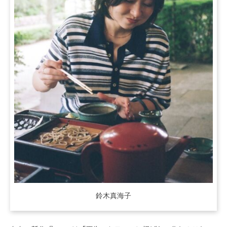
鈴木真海子