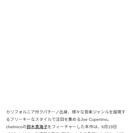
カリフォルニア州クパチーノ出身、様々な音楽ジャンルを越境す
るフリーキーなスタイルで注目を集めるJoe Cupertino。
chelmicoの
鈴木真海子
をフィーチャーした本作は、6月19日