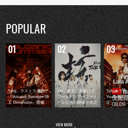
POPULAR
Tohji、ラストライブ
XG、東京・大阪にて
Tohjiのラ
『Volcanic Summer 頂
ワールドツアーファイ
YouTube
上 Dimension』開催
ナル公演の開催が決定
定
VIEW MORE