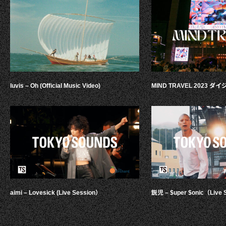
luvis – Oh (Official Music Video)
MIND TRAVEL 2023 
aimi – Lovesick (Live Session）
鋭児 – $uper $onic（Live 