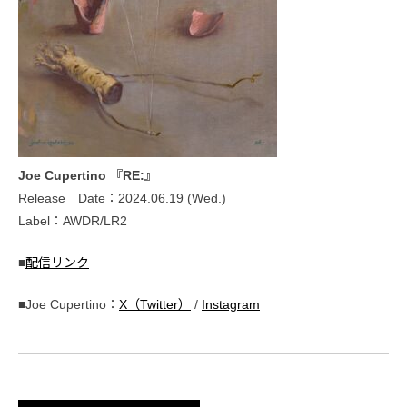
Joe Cupertino 『RE:』
Release Date：2024.06.19 (Wed.)
Label：AWDR/LR2
■
配信リンク
■Joe Cupertino：
X（Twitter）
/
Instagram