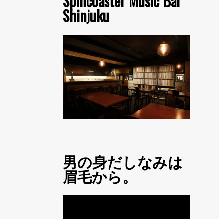
Spincoaster Music Bar
Shinjuku
男の身だしなみは
眉毛から。