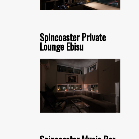
Spincoaster Private
Lounge Ebisu