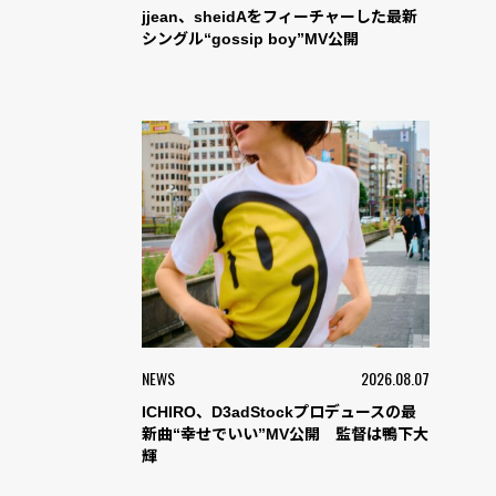
jjean、sheidAをフィーチャーした最新
シングル“gossip boy”MV公開
NEWS
2026.08.07
ICHIRO、D3adStockプロデュースの最
新曲“幸せでいい”MV公開 監督は鴨下大
輝