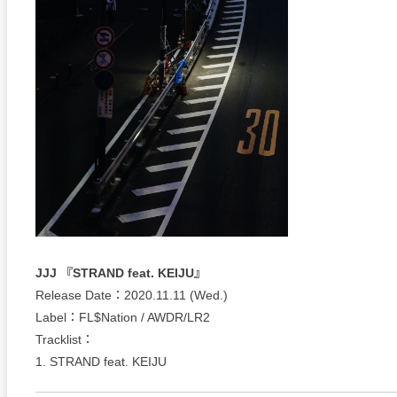
JJJ 『STRAND feat. KEIJU』
Release Date：2020.11.11 (Wed.)
Label：FL$Nation / AWDR/LR2
Tracklist：
1. STRAND feat. KEIJU