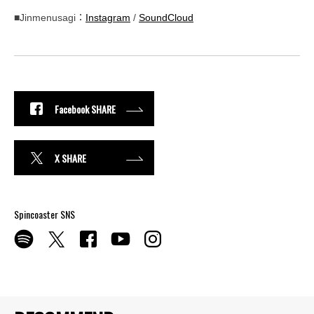
■Jinmenusagi：
Instagram
/
SoundCloud
Facebook SHARE
X SHARE
Spincoaster SNS