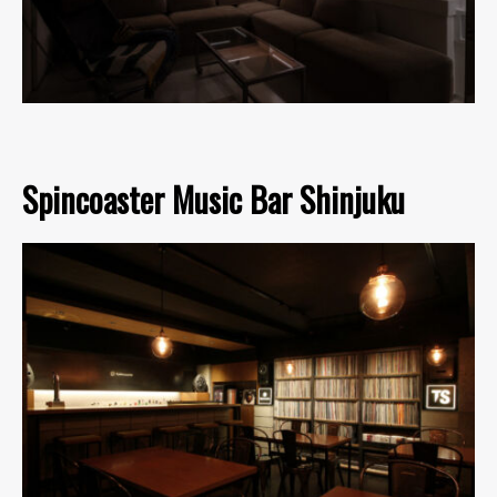
Spincoaster Music Bar Shinjuku