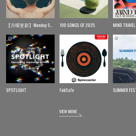
【月曜更新】Monday Spin
100 SONGS OF 2025
MIND TRAVEL
SPOTLIGHT
FabCafe
SUMMER FES
VIEW MORE