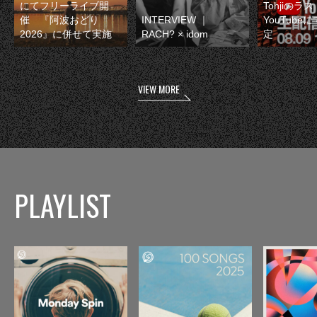
にてフリーライブ開
Tohjiのラ
催 『阿波おどり
INTERVIEW ｜
YouTube
2026』に併せて実施
RACH? × idom
定
VIEW MORE
PLAYLIST