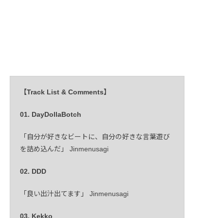
【Track List & Comments】
01. DayDollaBotch
「自分が好きなビートに、自分の好きな言葉遊び
を詰め込んだ」 Jinmenusagi
02. DDD
「良い出汁出てます」 Jinmenusagi
03. Kekko