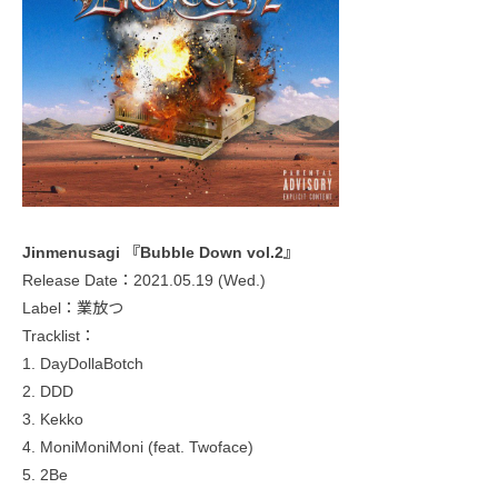
Jinmenusagi 『Bubble Down vol.2』
Release Date：2021.05.19 (Wed.)
Label：業放つ
Tracklist：
1. DayDollaBotch
2. DDD
3. Kekko
4. MoniMoniMoni (feat. Twoface)
5. 2Be