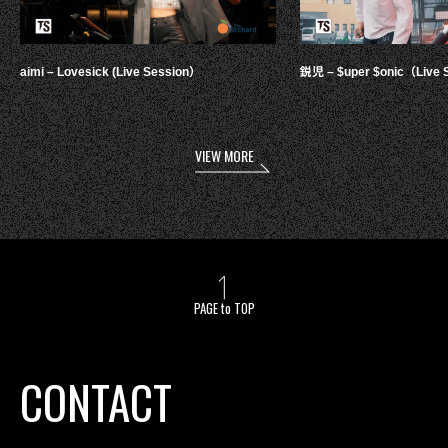
aimi – Lovesick (Live Session）
鋭児 – $uper $onic（Live 
VIEW MORE
PAGE to TOP
CONTACT