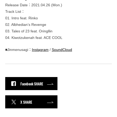
Release Date：2021.04.26 (Mon.)
Track List：
01. Intro feat. Rinko
02. Albhedian’s Revenge
03. Tales of 23 feat. Oringllin
04. Kiwotzukenah feat. ACE COOL
■Jinmenusagi：
Instagram
/
SoundCloud
Facebook SHARE
X SHARE