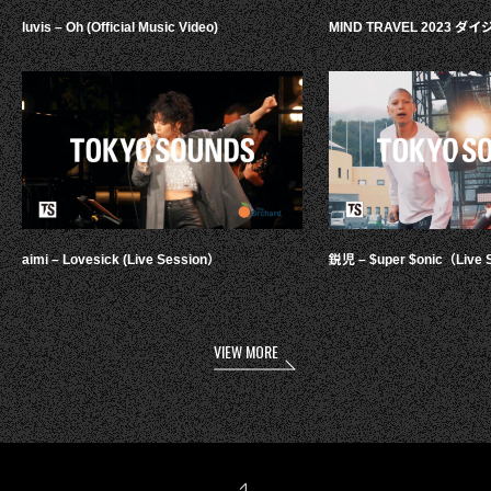
luvis – Oh (Official Music Video)
MIND TRAVEL 2023 
aimi – Lovesick (Live Session）
鋭児 – $uper $onic（Live 
VIEW MORE