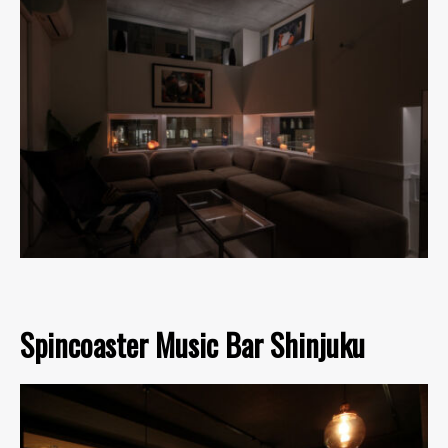
Spincoaster Music Bar Shinjuku