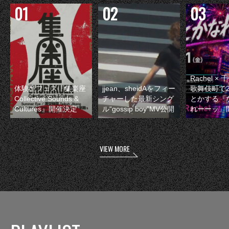
Rachel 
体験型フェス『集楽座
jjean、sheidAをフィー
歌舞伎町で
Collective Sounds &
チャーした最新シング
とかする『
Cultures』開催決定
ル“gossip boy”MV公開
れーーッ』
VIEW MORE