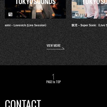
aimi – Lovesick (Live Session）
鋭児 – $uper $onic（Live 
VIEW MORE
PAGE to TOP
CONTACT