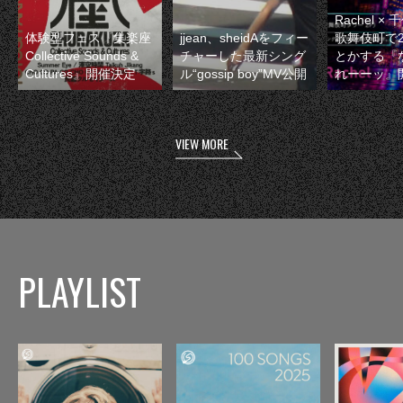
Rachel 
体験型フェス『集楽座
jjean、sheidAをフィー
歌舞伎町で
Collective Sounds &
チャーした最新シング
とかする『
Cultures』開催決定
ル“gossip boy”MV公開
れーーッ』
VIEW MORE
PLAYLIST