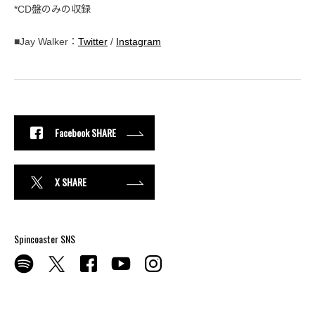
*CD盤のみの収録
■Jay Walker：
Twitter
/
Instagram
Facebook SHARE
X SHARE
Spincoaster SNS