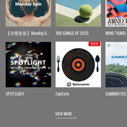
【月曜更新】Monday Spin
100 SONGS OF 2025
MIND TRAVEL
SPOTLIGHT
FabCafe
SUMMER FES
VIEW MORE