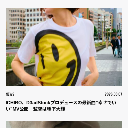
NEWS
2026.08.07
ICHIRO、D3adStockプロデュースの最新曲“幸せでい
い”MV公開 監督は鴨下大輝