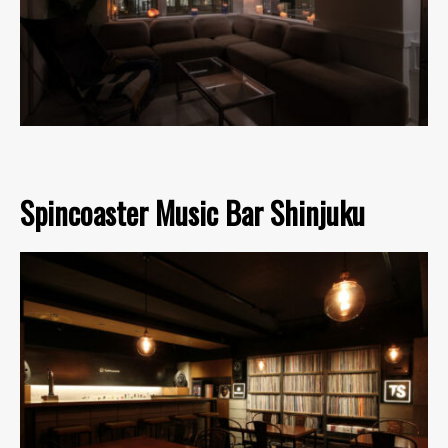
Spincoaster Music Bar Shinjuku