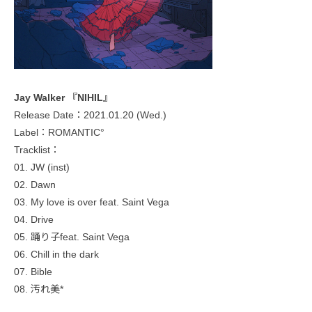
Jay Walker 『NIHIL』
Release Date：2021.01.20 (Wed.)
Label：ROMANTIC°
Tracklist：
01. JW (inst)
02. Dawn
03. My love is over feat. Saint Vega
04. Drive
05. 踊り子feat. Saint Vega
06. Chill in the dark
07. Bible
08. 汚れ美*