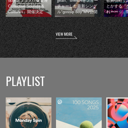
体験型フェス『集楽座
jjean、sheidAをフィー
歌舞伎町で
Collective Sounds &
チャーした最新シング
とかする『
Cultures』開催決定
ル“gossip boy”MV公開
れーーッ』
VIEW MORE
PLAYLIST