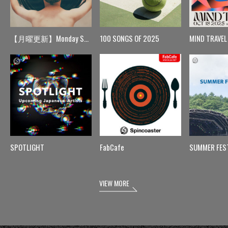
【月曜更新】Monday Spin
100 SONGS OF 2025
MIND TRAVEL
SPOTLIGHT
FabCafe
SUMMER FES
VIEW MORE