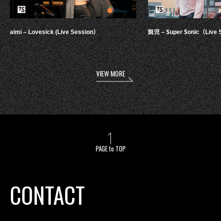
aimi – Lovesick (Live Session）
鋭児 – $uper $onic（Live 
VIEW MORE
PAGE to TOP
CONTACT