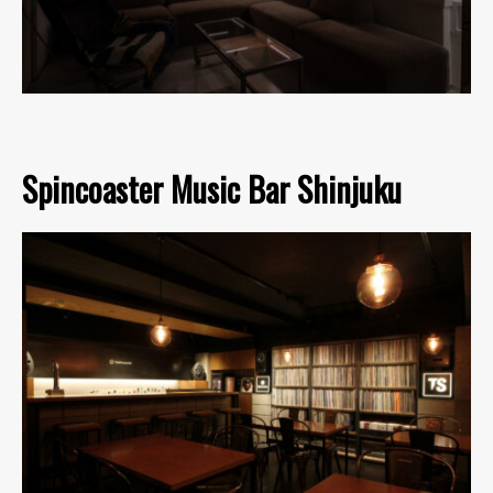
Spincoaster Music Bar Shinjuku