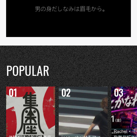
POPULAR
Rachel 