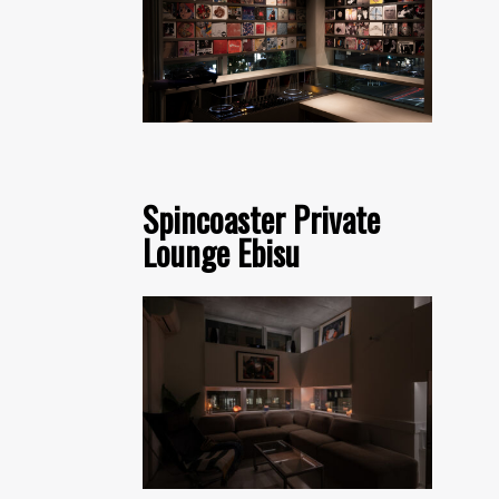
Spincoaster Private
Lounge Ebisu