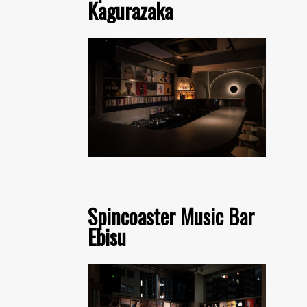
Kagurazaka
Spincoaster Music Bar
Ebisu