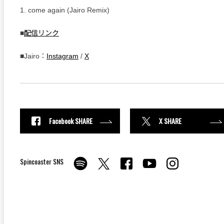
1. come again (Jairo Remix)
■
配信リンク
■Jairo：
Instagram
/
X
Facebook SHARE
X SHARE
Spincoaster SNS