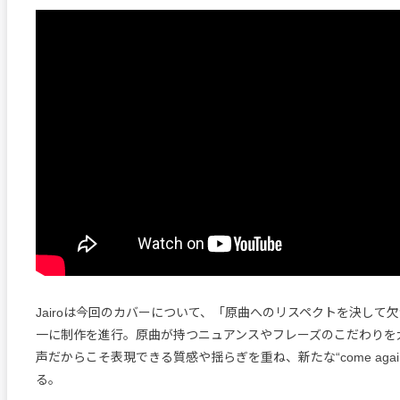
Jairoは今回のカバーについて、「原曲へのリスペクトを決して
一に制作を進行。原曲が持つニュアンスやフレーズのこだわりを
声だからこそ表現できる質感や揺らぎを重ね、新たな“come aga
る。