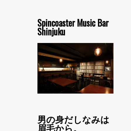
Spincoaster Music Bar
Shinjuku
男の身だしなみは
眉毛から。