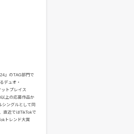
2024』のTAG部門で
なるデュオ・
マーケットプレイス
50以上の応募作品か
ルシングルとして同
近ではTikTokで
Tokトレンド大賞