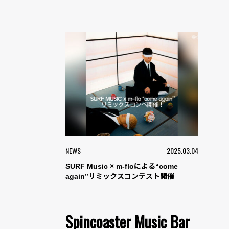
NEWS
2025.03.04
SURF Music × m-floによる“come
again”リミックスコンテスト開催
Spincoaster Music Bar