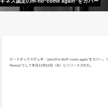
ス認定のm-flo“come again”をカバー
ビートボックスデュオ・Jairoがm-floの“come again”をカバー。“come
Remix)”として本日12月10日（水）にリリースされた。