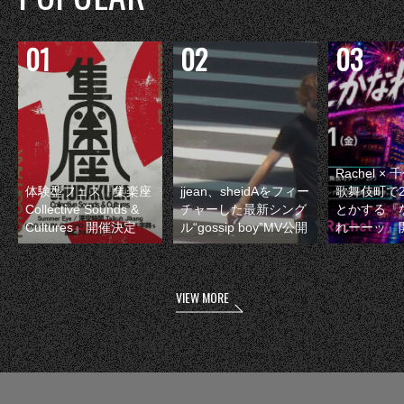
Rachel 
体験型フェス『集楽座
jjean、sheidAをフィー
歌舞伎町で
Collective Sounds &
チャーした最新シング
とかする『
Cultures』開催決定
ル“gossip boy”MV公開
れーーッ』
VIEW MORE