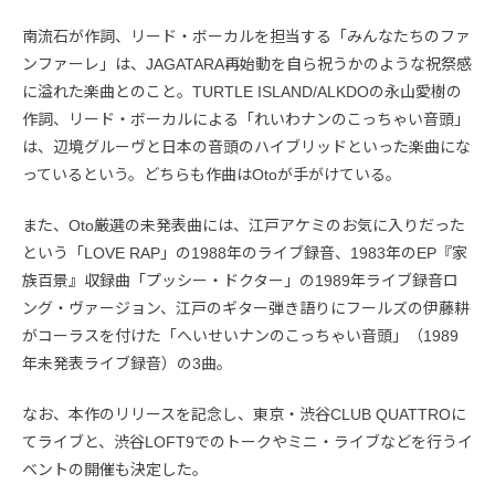
南流石が作詞、リード・ボーカルを担当する「みんなたちのファ
ンファーレ」は、JAGATARA再始動を自ら祝うかのような祝祭感
に溢れた楽曲とのこと。TURTLE ISLAND/ALKDOの永山愛樹の
作詞、リード・ボーカルによる「れいわナンのこっちゃい音頭」
は、辺境グルーヴと日本の音頭のハイブリッドといった楽曲にな
っているという。どちらも作曲はOtoが手がけている。
また、Oto厳選の未発表曲には、江戸アケミのお気に入りだった
という「LOVE RAP」の1988年のライブ録音、1983年のEP『家
族百景』収録曲「プッシー・ドクター」の1989年ライブ録音ロ
ング・ヴァージョン、江戸のギター弾き語りにフールズの伊藤耕
がコーラスを付けた「へいせいナンのこっちゃい音頭」（1989
年未発表ライブ録音）の3曲。
なお、本作のリリースを記念し、東京・渋谷CLUB QUATTROに
てライブと、渋谷LOFT9でのトークやミニ・ライブなどを行うイ
ベントの開催も決定した。