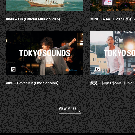
luvis – Oh (Official Music Video)
MIND TRAVEL 2023 
aimi – Lovesick (Live Session）
鋭児 – $uper $onic（Live 
VIEW MORE