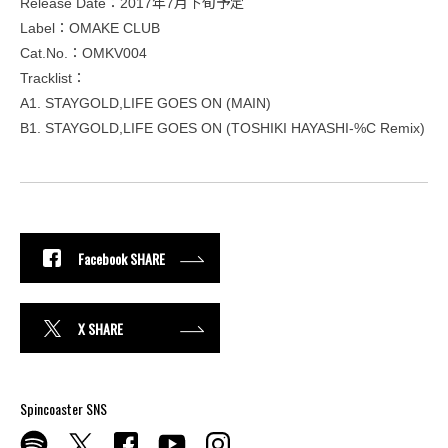
Release Date：2017年7月下旬予定
Label：OMAKE CLUB
Cat.No.：OMKV004
Tracklist：
A1. STAYGOLD,LIFE GOES ON (MAIN)
B1. STAYGOLD,LIFE GOES ON (TOSHIKI HAYASHI-%C Remix)
Facebook SHARE
X SHARE
Spincoaster SNS