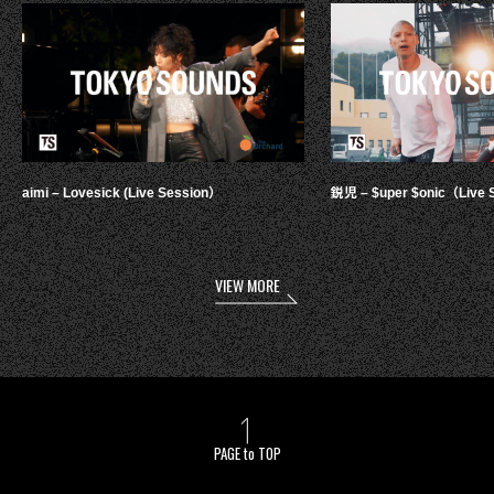
aimi – Lovesick (Live Session）
鋭児 – $uper $onic（Live 
VIEW MORE
PAGE to TOP