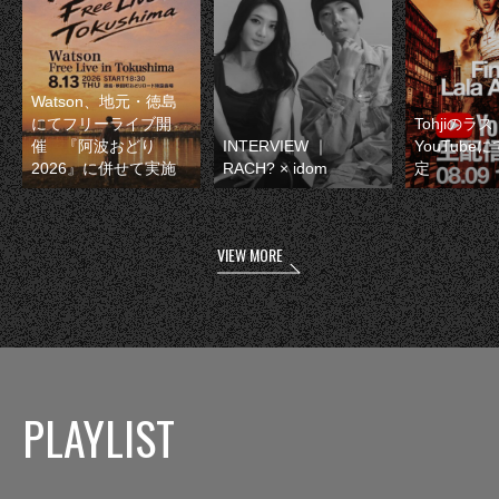
Watson、地元・徳島
にてフリーライブ開
Tohjiのラ
催 『阿波おどり
INTERVIEW ｜
YouTube
2026』に併せて実施
RACH? × idom
定
VIEW MORE
PLAYLIST