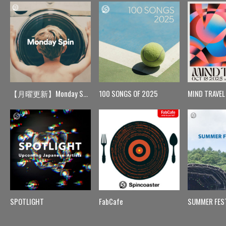
【月曜更新】Monday Spin
100 SONGS OF 2025
MIND TRAVEL
SPOTLIGHT
FabCafe
SUMMER FES