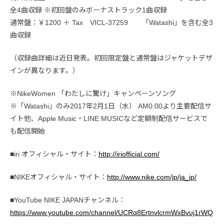
全4曲収録 ※初回盤のみボーナストラック1曲収録
通常盤：￥1200 ＋ Tax VICL-37259 「Watashi」を含む全3
曲収録
（収録曲詳細は近日発表。初回限定盤と通常盤はジャケットデザ
インが異なります。）
※NikeWomen 「わたしに驚け」キャンペーンソング
※「Watashi」のみ2017年2月1日（水） AM0:00より主要配信サ
イト他、Apple Music・LINE MUSICなど定額制配信サービスで
も配信開始
■iri オフィシャル・サイト：
http://iriofficial.com/
■NIKEオフィシャル・サイト：
http://www.nike.com/jp/ja_jp/
■YouTube NIKE JAPANチャンネル：
https://www.youtube.com/channel/UCRq8ErtnvlcrmWxBvuj1rWQ