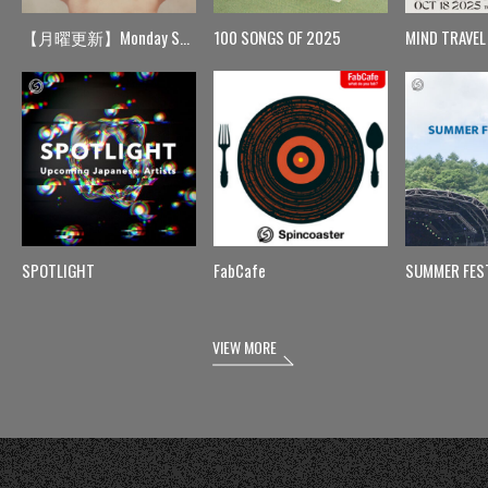
【月曜更新】Monday Spin
100 SONGS OF 2025
MIND TRAVEL
SPOTLIGHT
FabCafe
SUMMER FES
VIEW MORE