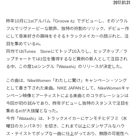
2017.01.31
昨年10月に1stアルバム『Groove it』でデビューし、そのソウル
フルでリヴァービーな歌声、独特の符割のリリック、デビュー作
にして音楽好きの興味をそそるトラックメイカーの顔ぶれと、注
目を集めているiri。
同作ではiTunes Storeにてトップ10入りし、ヒップホップ／ラ
ップチャートでは1位を獲得するなど異例の新人として注目され
る中、この度1stシングル『Watashi』のリリースが決定した。
この曲は、NikeWomen「わたしに驚け」キャンペーン・ソング
として書き下された楽曲。NIKE JAPANとして、NikeWomenキャ
ンペーン映像とアーティストによる楽曲とのコラボレーションは
今回が初の試みであり、昨年デビューし独特のスタンスで注目を
集めるiriが大抜擢となった。
今作「Watashi」は、トラックメイカーにケンモチヒデフミ（水
曜日のカンパネラ）を招き、これまで以上にダンサブルなハウ
ス・テイストでポップな一曲に仕上がっており、無限の可能性へ