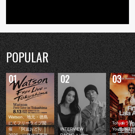
POPULAR
Watson、地元・徳島
にてフリーライブ開
Tohjiのラ
催 『阿波おどり
INTERVIEW ｜
YouTube
2026』に併せて実施
RACH? × idom
定