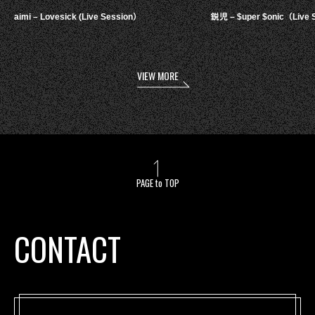
aimi – Lovesick (Live Session）
鋭児 – $uper $onic（Live 
VIEW MORE
PAGE to TOP
CONTACT