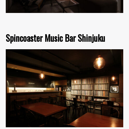
Spincoaster Music Bar Shinjuku