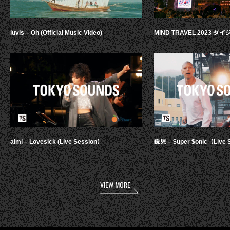
luvis – Oh (Official Music Video)
MIND TRAVEL 2023 
aimi – Lovesick (Live Session）
鋭児 – $uper $onic（Live 
VIEW MORE