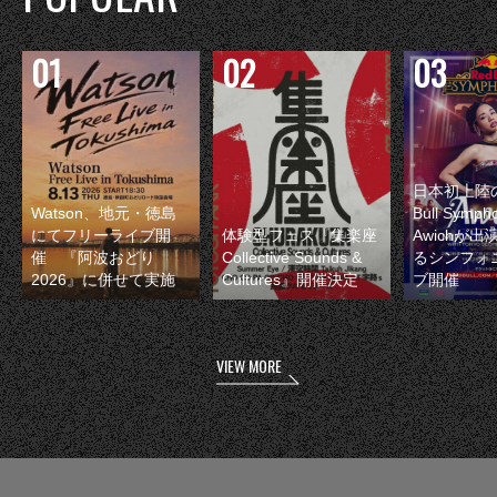
日本初上陸の
Watson、地元・徳島
Bull Symp
にてフリーライブ開
体験型フェス『集楽座
Awichが
催 『阿波おどり
Collective Sounds &
るシンフォ
2026』に併せて実施
Cultures』開催決定
ブ開催
VIEW MORE