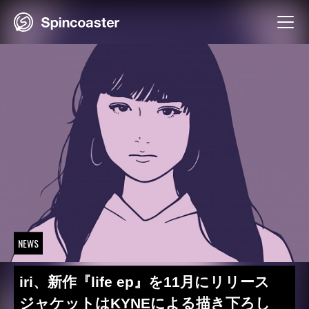
Skip
to
content
NEWS
iri、新作『life ep』を11月にリリース
ジャケットはKYNEによる描き下ろし