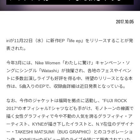
2017.10.05
iriが11月22日（水）に新作EP『life ep』をリリースすることが発
表された。
今年3月には、Nike Women「わたしに驚け」キャンペーン・ソ
ングにシングル「Watashi」が抜擢され、各地のフェスやイベン
トに多数出演しライブも好評を得る中、待望のリリースとなる本
作は、5曲入りのEPで、収録曲詳細は近日発表となっている。
なお、今作のジャケットは福岡を拠点に活動し、”FUJI ROCK
2017″のオフィシャルTシャツなども手がけ、モノトーンの線画で
描く女性グラフィティで今や不動の人気を誇るグラフィティ・ア
ーティスト、KYNEが描き下したイラストと、N.Y在住のデザイナ
ー・TAKESHI MATSUMI（BUG GRAPHIC）とのコラボレーショ
ン作。KYNEはiriのデビュー前のライブ会場にて販売されていた