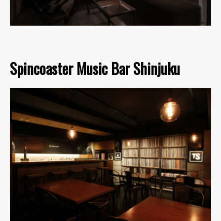
Spincoaster Music Bar Shinjuku