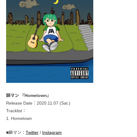
韻マン 『Hometown』
Release Date：2020.11.07 (Sat.)
Tracklist：
1. Hometown
■韻マン：
Twitter
/
Instagram