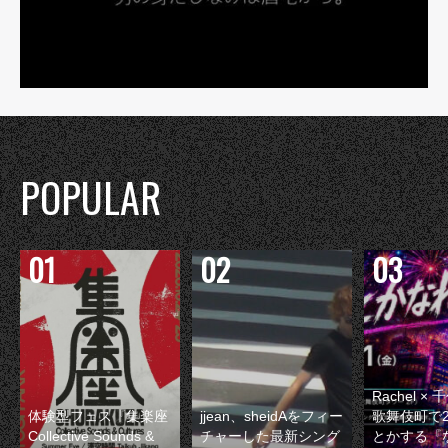
POPULAR
Rachel 
体験型フェス『集楽座
jjean、sheidAをフィー
歌舞伎町で
Collective Sounds &
チャーした最新シング
とかする『