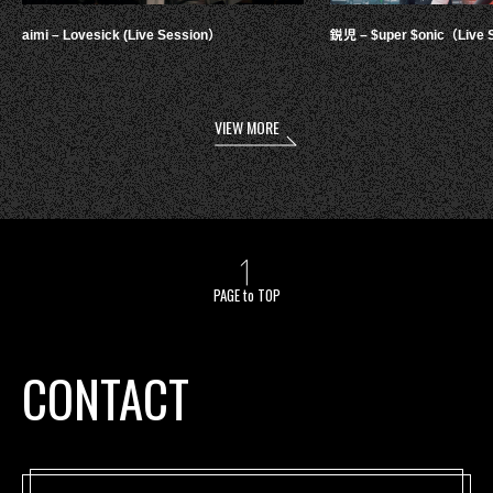
aimi – Lovesick (Live Session）
鋭児 – $uper $onic（Live 
VIEW MORE
PAGE to TOP
CONTACT