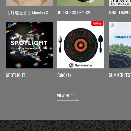
【月曜更新】Monday Spin
100 SONGS OF 2025
MIND TRAVEL
SPOTLIGHT
FabCafe
SUMMER FES
VIEW MORE