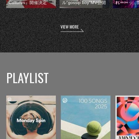
Cultures』開催決定
ル“gossip boy”MV公開
れーーッ』
VIEW MORE
PLAYLIST