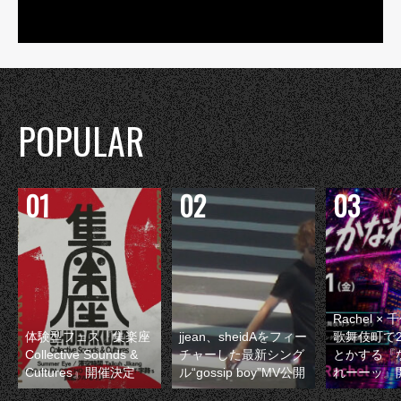
POPULAR
Rachel 
体験型フェス『集楽座
jjean、sheidAをフィー
歌舞伎町で
Collective Sounds &
チャーした最新シング
とかする『
Cultures』開催決定
ル“gossip boy”MV公開
れーーッ』