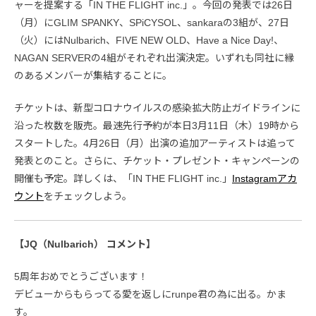
ャーを提案する「IN THE FLIGHT inc.」。今回の発表では26日
（月）にGLIM SPANKY、SPiCYSOL、sankaraの3組が、27日
（火）にはNulbarich、FIVE NEW OLD、Have a Nice Day!、
NAGAN SERVERの4組がそれぞれ出演決定。いずれも同社に縁
のあるメンバーが集結することに。
チケットは、新型コロナウイルスの感染拡大防止ガイドラインに
沿った枚数を販売。最速先行予約が本日3月11日（木）19時から
スタートした。4月26日（月）出演の追加アーティストは追って
発表とのこと。さらに、チケット・プレゼント・キャンペーンの
開催も予定。詳しくは、「IN THE FLIGHT inc.」
Instagramアカ
ウント
をチェックしよう。
【JQ（Nulbarich） コメント】
5周年おめでとうございます！
デビューからもらってる愛を返しにrunpe君の為に出る。かま
す。