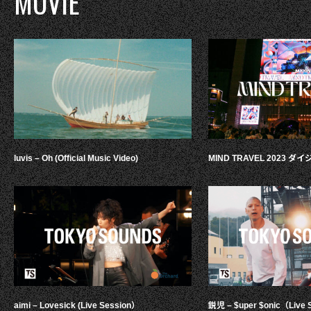
MOVIE
luvis – Oh (Official Music Video)
MIND TRAVEL 2023 
aimi – Lovesick (Live Session）
鋭児 – $uper $onic（Live 