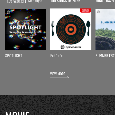
【月曜更新】Monday Spin
100 SONGS OF 2025
MIND TRAVEL
SPOTLIGHT
FabCafe
SUMMER FES
VIEW MORE