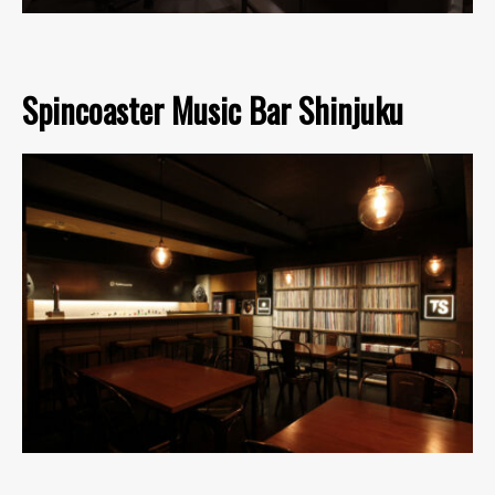
Spincoaster Music Bar Shinjuku