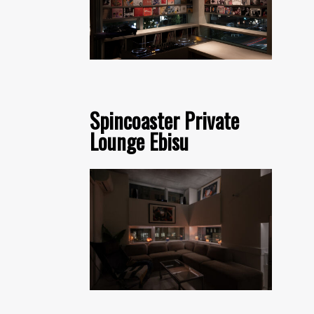
Spincoaster Private
Lounge Ebisu