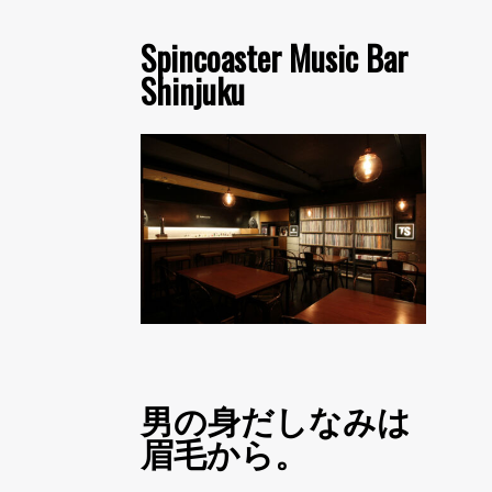
Spincoaster Music Bar
Shinjuku
男の身だしなみは
眉毛から。