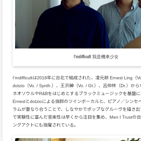
I’mdifficult 我是機車少女
I’mdifficultは2018年に台北で結成された、凌元耕 Ernest Ling（Vo
dotzio（Vo. / Synth.）、王沂紳（Vo. / Gt.）、呂仲林（Dr
ネオソウルやR&Bをはじめとするブラックミュージックを基盤
Ernestとdotzioによる抜群のツインボーカルと、ピアノ／シン
ラムが重なり合うことで、しなやかでポップなグルーヴを描き出
で実験性に富んだ音楽性は早くから注目を集め、Men I Trust
ングアクトにも抜擢されている。