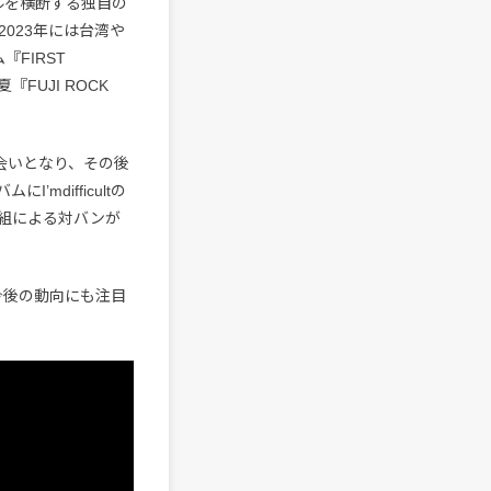
ルを横断する独自の
023年には台湾や
FIRST
FUJI ROCK
が出会いとなり、その後
mdifficultの
台2組による対バンが
。今後の動向にも注目