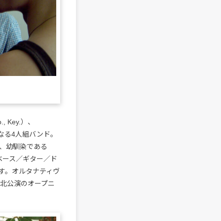
., Key.）、
.）からなる4人組バンド。
に、幼馴染である
セベース／ギター／ド
す。オルタナティヴ
の台北公演のオープニ