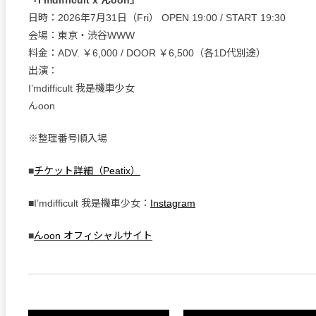
『I’mdifficult x んoon』
日時：2026年7月31日（Fri） OPEN 19:00 / START 19:30
会場：東京・渋谷WWW
料金：ADV. ￥6,000 / DOOR ￥6,500（各1D代別途）
出演：
I’mdifficult 我是機車少女
んoon
※整理番号順入場
■
チケット詳細（Peatix）
■I’mdifficult 我是機車少女：
Instagram
■
んoon オフィシャルサイト