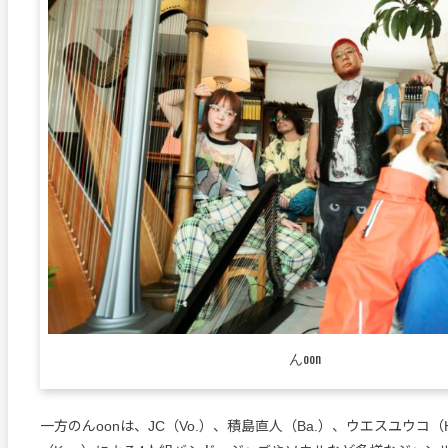
んoon
一方のんoonは、JC（Vo.）、積島直人（Ba.）、ウエスユウコ（H