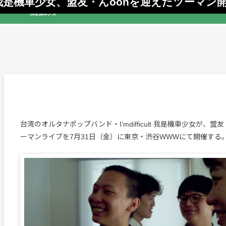
ult 我是機車少女、盟友・んoonを迎えたツーマン
台湾のオルタナポップバンド・I’mdifficult 我是機車少女が、盟
ーマンライブを7月31日（金）に東京・渋谷WWWにて開催する