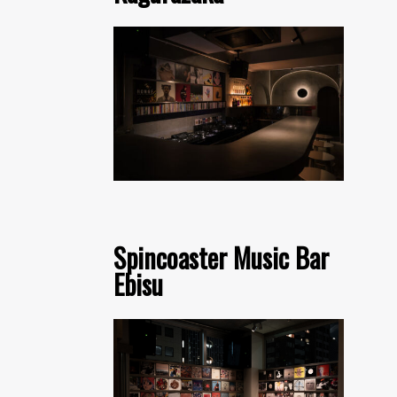
Spincoaster Music Bar
Ebisu