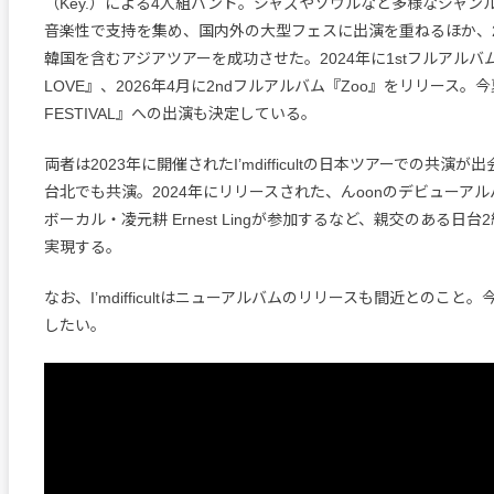
（Key.）による4人組バンド。ジャズやソウルなど多様なジャン
音楽性で支持を集め、国内外の大型フェスに出演を重ねるほか、2
韓国を含むアジアツアーを成功させた。2024年に1stフルアルバム『
LOVE』、2026年4月に2ndフルアルバム『Zoo』をリリース。今夏『
FESTIVAL』への出演も決定している。
両者は2023年に開催されたI’mdifficultの日本ツアーでの共演
台北でも共演。2024年にリリースされた、んoonのデビューアルバムにI’
ボーカル・凌元耕 Ernest Lingが参加するなど、親交のある日
実現する。
なお、I’mdifficultはニューアルバムのリリースも間近とのこと
したい。