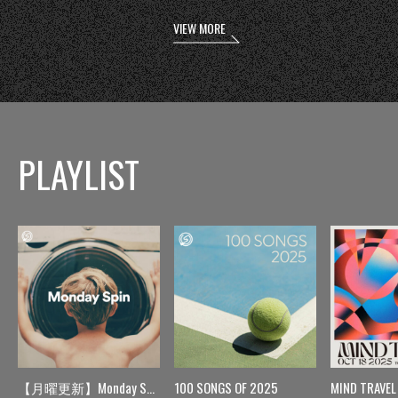
VIEW MORE
PLAYLIST
【月曜更新】Monday Spin
100 SONGS OF 2025
MIND TRAVEL