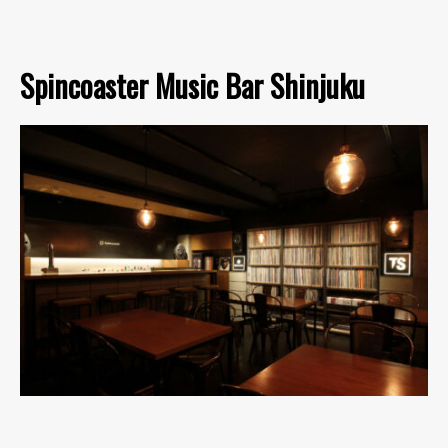
Spincoaster Music Bar Shinjuku