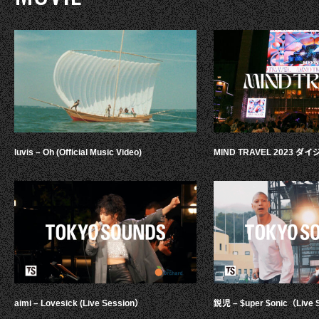
luvis – Oh (Official Music Video)
MIND TRAVEL 2023 
aimi – Lovesick (Live Session）
鋭児 – $uper $onic（Live 