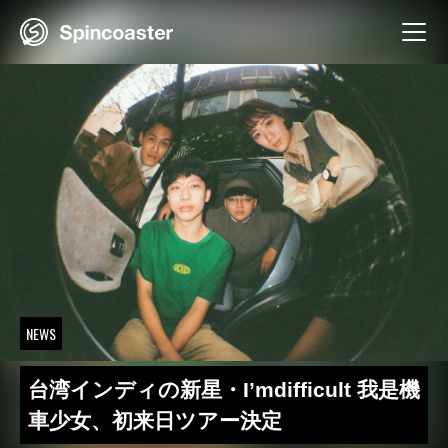
Skip
to
content
NEWS
台湾インディの新星・I’mdifficult 我是機
車少女、初来日ツアー決定