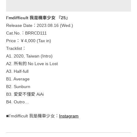
I’mdifficult 我是機車少女 『25』
Release Date：2023.08.16 (Wed.)
Cat.No.：BRRCD111
Price：￥4,000 (Tax in)
Tracklist：
A1. 2020, Taiwan (Intro)
A2. 所有的 No Love is Lost
A3. Half-full
B1. Average
B2. Sunburn
B3. 愛愛不懂愛 AiAi
B4. Outro…
■I’mdifficult 我是機車少女：
Instagram