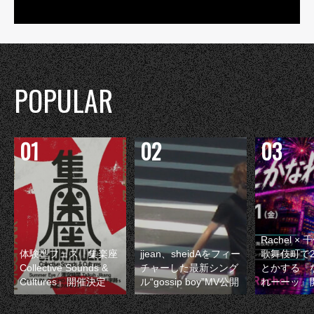
POPULAR
Rachel 
体験型フェス『集楽座
jjean、sheidAをフィー
歌舞伎町で
Collective Sounds &
チャーした最新シング
とかする『
Cultures』開催決定
ル“gossip boy”MV公開
れーーッ』