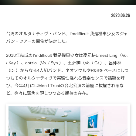
2023.06.26
台湾のオルタナティヴ・バンド、I’mdifficult 我是機車少女のジャ
パン・ツアーの開催が決定した。
2018年結成のI’mdifficult 我是機車少女は凌元耕Ernest Ling（Vo.
/ Key.）、dotzio（Vo. / Syn.）、王沂紳（Vo. / Gt.）、呂仲林
（Dr.）からなる4人組バンド。ネオソウルやR&Bをベースにしつ
つもそのオルタナティヴで実験性溢れる音楽センスで話題を呼
び、今年4月にはMen I Trustの台北公演の前座に抜擢されるな
ど、徐々に頭角を現しつつある期待の存在。