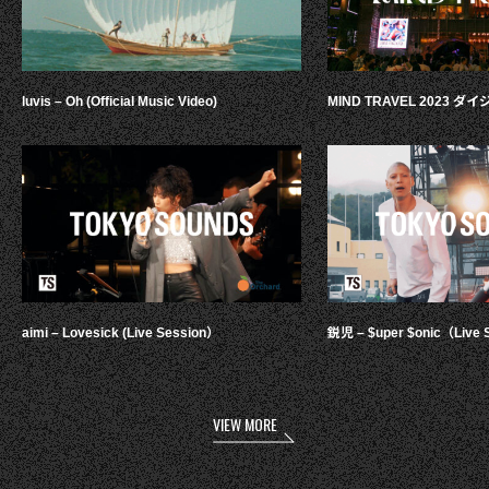
luvis – Oh (Official Music Video)
MIND TRAVEL 2023 
aimi – Lovesick (Live Session）
鋭児 – $uper $onic（Live 
VIEW MORE