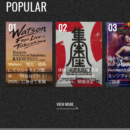
POPULAR
日本初上陸の
Watson、地元・徳島
Bull Symp
にてフリーライブ開
体験型フェス『集楽座
Awichが
催 『阿波おどり
Collective Sounds &
るシンフォ
2026』に併せて実施
Cultures』開催決定
ブ開催
VIEW MORE