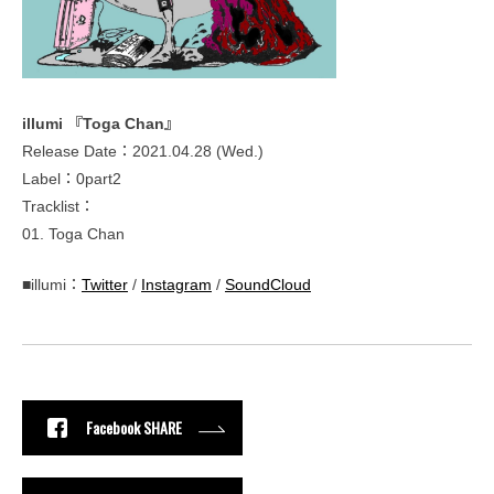
illumi 『Toga Chan』
Release Date：2021.04.28 (Wed.)
Label：0part2
Tracklist：
01. Toga Chan
■illumi：
Twitter
/
Instagram
/
SoundCloud
Facebook SHARE