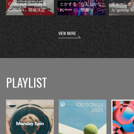
Collective Sounds &
とかする『なんとかな
チャーした
Cultures』開催決定
れーーッ』開催
ル“gossip 
VIEW MORE
PLAYLIST