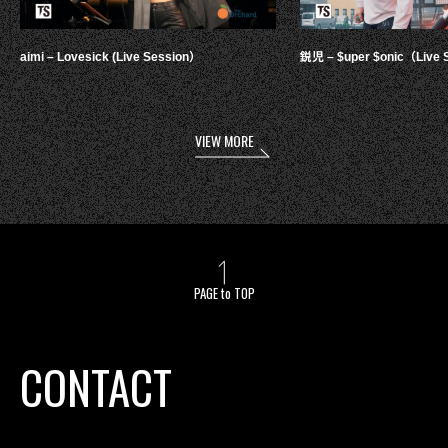
aimi – Lovesick (Live Session）
鋭児 – $uper $onic（Live 
VIEW MORE
PAGE to TOP
CONTACT