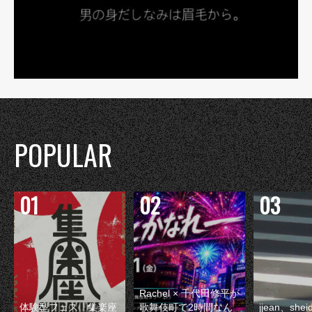
POPULAR
Rachel × 千代田修平が
体験型フェス『集楽座
歌舞伎町で2時間なん
jjean、sh