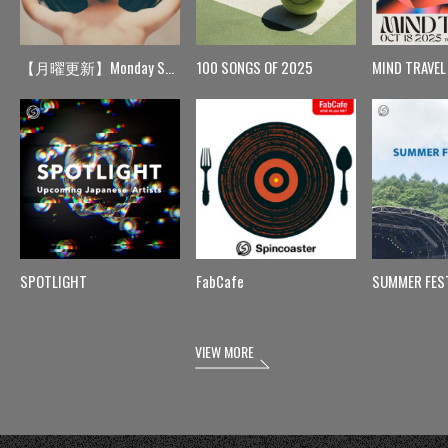
【月曜更新】Monday Spin
100 SONGS OF 2025
MIND TRAVEL
SPOTLIGHT
FabCafe
SUMMER FES
VIEW MORE