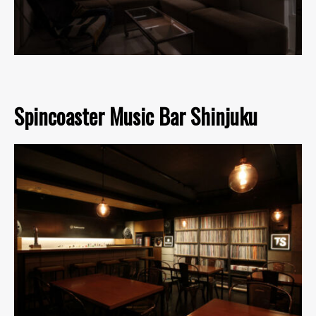
Spincoaster Music Bar Shinjuku