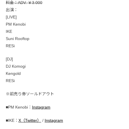
料金：ADV. ￥3.000
出演：
[LIVE]
PM Kenobi
IKE
Suni Rooftop
RESi
[DJ]
DJ Komogi
Kengold
RESi
※前売り券ソールドアウト
■PM Kenobi：
Instagram
■IKE：
X（Twitter）
/
Instagram