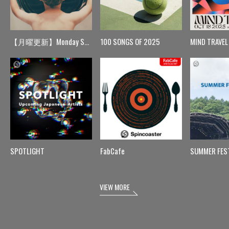
【月曜更新】Monday Spin
100 SONGS OF 2025
MIND TRAVEL
SPOTLIGHT
FabCafe
SUMMER FES
VIEW MORE