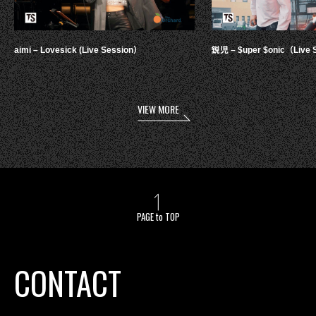
aimi – Lovesick (Live Session）
鋭児 – $uper $onic（Live 
VIEW MORE
PAGE to TOP
CONTACT