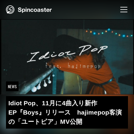
Skip
to
content
NEWS
Idiot Pop、11月に4曲入り新作
EP『Boys』リリース hajimepop客演
の「ユートピア」MV公開