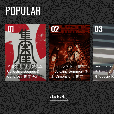
POPULAR
体験型フェス『集楽座
Tohji、ラストライブ
jjean、sh
Collective Sounds &
『Volcanic Summer 頂
チャーした
Cultures』開催決定
上 Dimension』開催
ル“gossip 
VIEW MORE