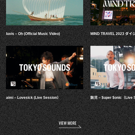
luvis – Oh (Official Music Video)
MIND TRAVEL 2023 
aimi – Lovesick (Live Session）
鋭児 – $uper $onic（Live 
VIEW MORE