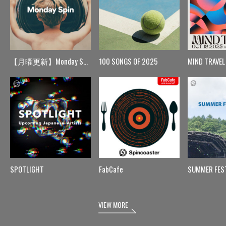
【月曜更新】Monday Spin
100 SONGS OF 2025
MIND TRAVEL
SPOTLIGHT
FabCafe
SUMMER FES
VIEW MORE