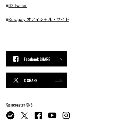
■
ID Twitter
■
Kuragaly オフィシャル・サイト
Facebook SHARE
X SHARE
Spincoaster SNS