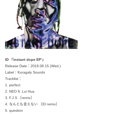
ID 『instant dope EP’』
Release Date：2018.08.15 (Wed.)
Label：Kuragaly Sounds
Tracklist：
1. perfect
2. NEO ft. Lui Hua
3. F.J.S ［remix］
4. なんとも言えない ［ID remix］
5. question