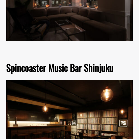
Spincoaster Music Bar Shinjuku