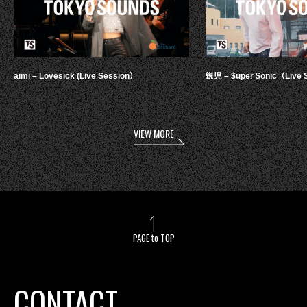
aimi – Lovesick (Live Session）
鋭児 – $uper $onic（Live 
VIEW MORE
PAGE to TOP
CONTACT