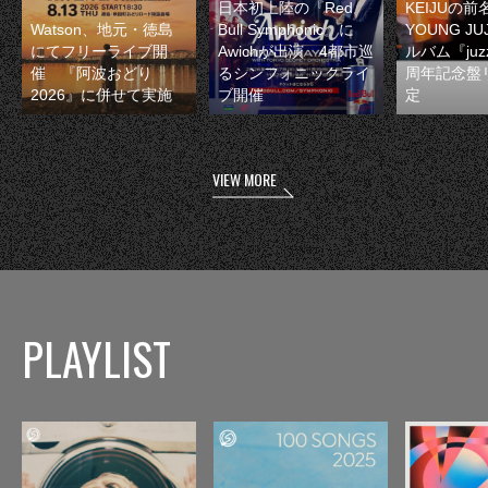
日本初上陸の『Red
KEIJUの
Watson、地元・徳島
Bull Symphonic』に
YOUNG JU
にてフリーライブ開
Awichが出演 4都市巡
ルバム『juzz
催 『阿波おどり
るシンフォニックライ
周年記念盤
2026』に併せて実施
ブ開催
定
VIEW MORE
PLAYLIST