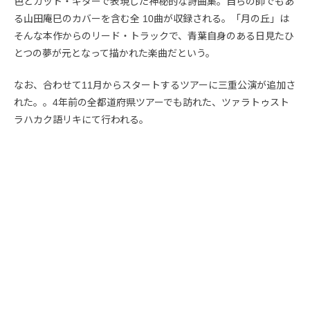
色とガット・ギターで表現した神秘的な詩曲集。自らの師でもあ
る山田庵巳のカバーを含む全 10曲が収録される。「月の丘」は
そんな本作からのリード・トラックで、青葉自身のある日見たひ
とつの夢が元となって描かれた楽曲だという。
なお、合わせて11月からスタートするツアーに三重公演が追加さ
れた。。4年前の全都道府県ツアーでも訪れた、ツァラトゥスト
ラハカク語リキにて行われる。