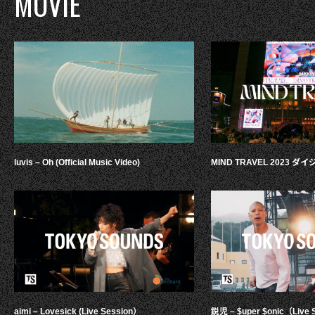
MOVIE
luvis – Oh (Official Music Video)
MIND TRAVEL 2023 
aimi – Lovesick (Live Session）
鋭児 – $uper $onic（Live 