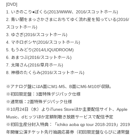
[DVD]
1. いきのこり●ぼくら(2013/WWW、2016/スコットホール)
2. 青い闇をまっさかさまにおちてゆく流れ星を知っている(2016/
スコットホール)
3. ゆさぎ(2016/スコットホール)
4. マホロボシヤ(2016/スコットホール)
5. もうみどり(2014/LIQUIDROOM)
6. あまつぶ(2016/スコットホール)
7. 太陽さん(2016/草月ホール)
8. 神様のたくらみ(2016/スコットホール)
※アナログ盤にはA面にM1-M5、B面にM6-M10が収録。
※初回限定盤：3面特殊デジパック仕様
※通常版：2面特殊デジパック仕様
※10月24日（水）よりiTunes Storeほか主要配信サイト、Apple
Music、dヒッツほか定額制聴き放題サービスで配信予定
※初回生産分封入特典：「ichiko aoba qp tour 2018-2019」2019
年開催公演チケット先行抽選応募券（初回限定盤ならびに通常盤