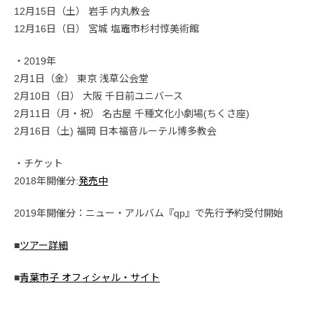
12月15日（土） 岩手 内丸教会
12月16日（日） 宮城 塩竈市杉村惇美術館
・2019年
2月1日（金） 東京 浅草公会堂
2月10日（日） 大阪 千日前ユニバース
2月11日（月・祝） 名古屋 千種文化小劇場(ちくさ座)
2月16日（土) 福岡 日本福音ルーテル博多教会
・チケット
2018年開催分:
発売中
2019年開催分：ニュー・アルバム『qp』で先行予約受付開始
■
ツアー詳細
■
青葉市子 オフィシャル・サイト