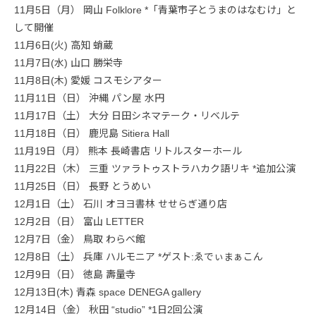
11月5日（月） 岡山 Folklore *「青葉市子とうまのはなむけ」と
して開催
11月6日(火) 高知 蛸蔵
11月7日(水) 山口 勝栄寺
11月8日(木) 愛媛 コスモシアター
11月11日（日） 沖縄 パン屋 水円
11月17日（土） 大分 日田シネマテーク・リベルテ
11月18日（日） 鹿児島 Sitiera Hall
11月19日（月） 熊本 長崎書店 リトルスターホール
11月22日（木） 三重 ツァラトゥストラハカク語リキ *追加公演
11月25日（日） 長野 とうめい
12月1日（土） 石川 オヨヨ書林 せせらぎ通り店
12月2日（日） 富山 LETTER
12月7日（金） 鳥取 わらべ館
12月8日（土） 兵庫 ハルモニア *ゲスト:ゑでぃまぁこん
12月9日（日） 徳島 壽量寺
12月13日(木) 青森 space DENEGA gallery
12月14日（金） 秋田 “studio” *1日2回公演