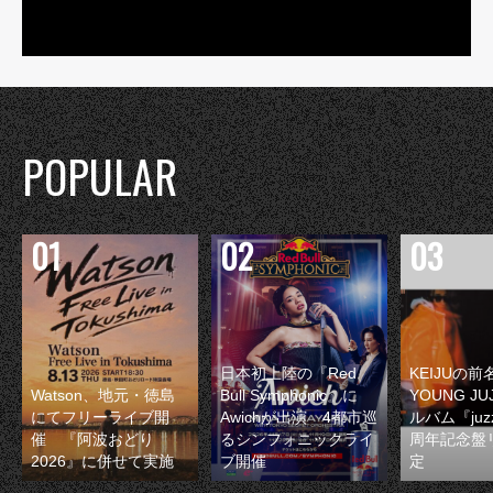
POPULAR
日本初上陸の『Red
KEIJUの
Watson、地元・徳島
Bull Symphonic』に
YOUNG JU
にてフリーライブ開
Awichが出演 4都市巡
ルバム『juzz
催 『阿波おどり
るシンフォニックライ
周年記念盤
2026』に併せて実施
ブ開催
定