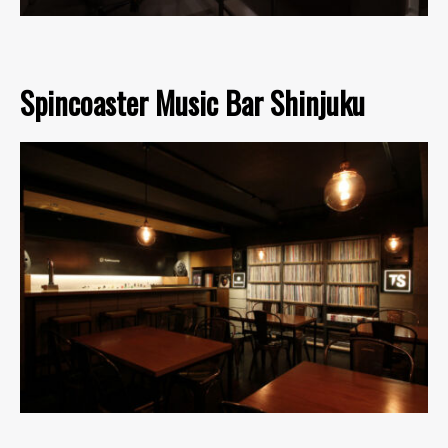
Spincoaster Music Bar Shinjuku