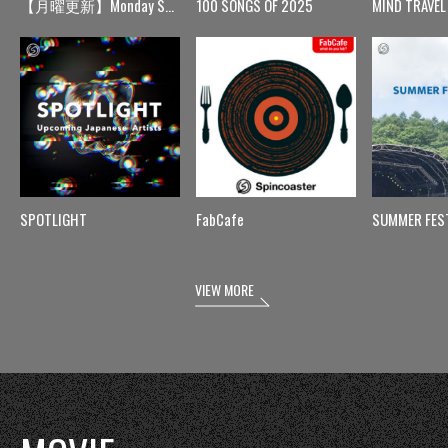
【月曜更新】Monday Spin
100 SONGS OF 2025
MIND TRAVEL
SPOTLIGHT
FabCafe
SUMMER FES
VIEW MORE