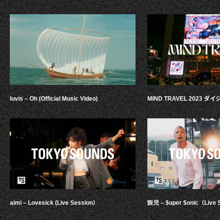
luvis – Oh (Official Music Video)
MIND TRAVEL 2023 
aimi – Lovesick (Live Session）
鋭児 – $uper $onic（Live 