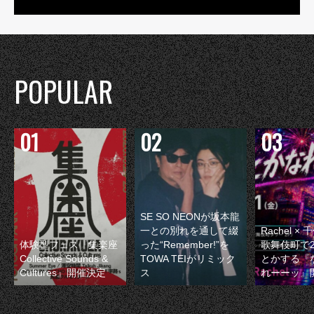
POPULAR
SE SO NEONが坂本龍
一との別れを通して綴
Rachel 
体験型フェス『集楽座
った“Remember!”を
歌舞伎町で
Collective Sounds &
TOWA TEIがリミック
とかする『
Cultures』開催決定
ス
れーーッ』