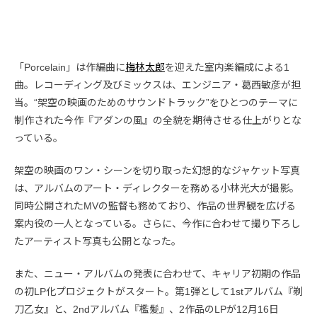
「Porcelain」は作編曲に
梅林太郎
を迎えた室内楽編成による1
曲。レコーディング及びミックスは、エンジニア・葛西敏彦が担
当。“架空の映画のためのサウンドトラック”をひとつのテーマに
制作された今作『アダンの風』の全貌を期待させる仕上がりとな
っている。
架空の映画のワン・シーンを切り取った幻想的なジャケット写真
は、アルバムのアート・ディレクターを務める小林光大が撮影。
同時公開されたMVの監督も務めており、作品の世界観を広げる
案内役の一人となっている。さらに、今作に合わせて撮り下ろし
たアーティスト写真も公開となった。
また、ニュー・アルバムの発表に合わせて、キャリア初期の作品
の初LP化プロジェクトがスタート。第1弾として1stアルバム『剃
刀乙女』と、2ndアルバム『檻髪』、2作品のLPが12月16日