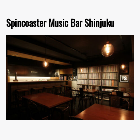
Spincoaster Music Bar Shinjuku