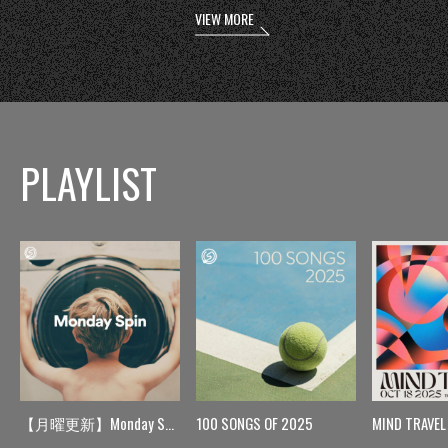
VIEW MORE
PLAYLIST
【月曜更新】Monday Spin
100 SONGS OF 2025
MIND TRAVEL