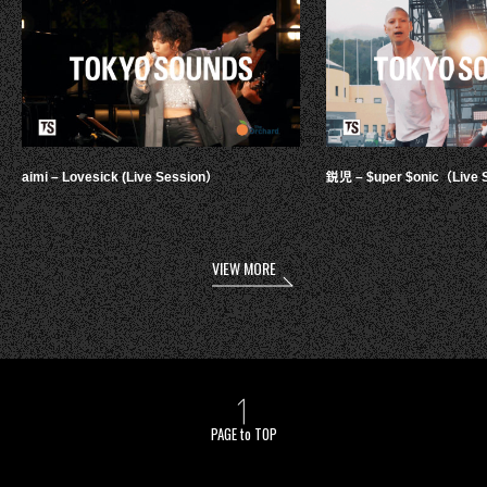
aimi – Lovesick (Live Session）
鋭児 – $uper $onic（Live 
VIEW MORE
PAGE to TOP