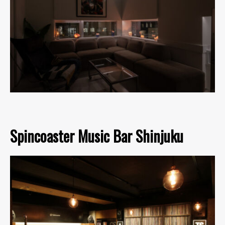
Spincoaster Music Bar Shinjuku