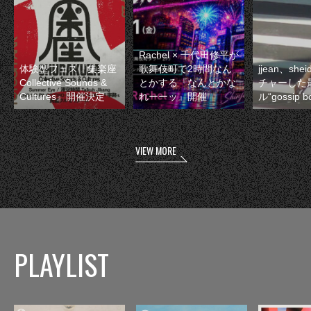
Rachel × 千代田修平が
体験型フェス『集楽座
歌舞伎町で2時間なん
jjean、sh
Collective Sounds &
とかする『なんとかな
チャーした
Cultures』開催決定
れーーッ』開催
ル“gossip 
VIEW MORE
PLAYLIST