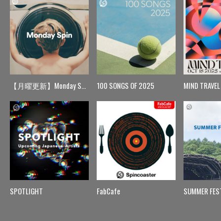
【月曜更新】Monday Spin
100 SONGS OF 2025
MIND TRAVEL
SPOTLIGHT
FabCafe
SUMMER FES