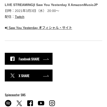
LIVE STREAMING|I Saw You Yesterday X AmazonMusicJP
日時：2021年3月3日（水） 20:00〜
配信：
Twitch
■
I Saw You Yesterday オフィシャル・サイト
Facebook SHARE
X SHARE
Spincoaster SNS