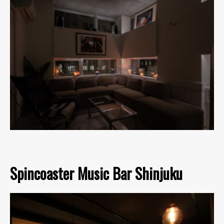
Spincoaster Music Bar Shinjuku