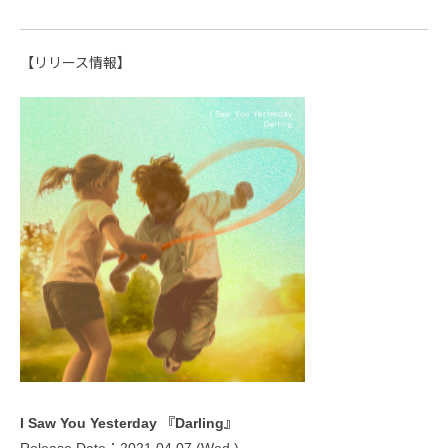
【リリース情報】
I Saw You Yesterday 『Darling』
Release Date：2021.04.07 (Wed.)