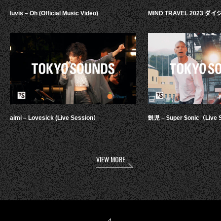
luvis – Oh (Official Music Video)
MIND TRAVEL 2023 
aimi – Lovesick (Live Session）
鋭児 – $uper $onic（Live 
VIEW MORE