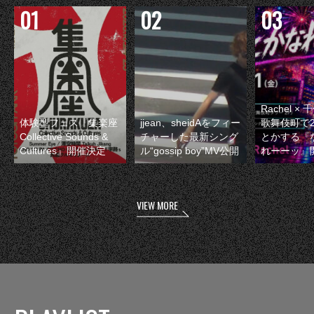
Rachel 
体験型フェス『集楽座
jjean、sheidAをフィー
歌舞伎町で
Collective Sounds &
チャーした最新シング
とかする『
Cultures』開催決定
ル“gossip boy”MV公開
れーーッ』
VIEW MORE