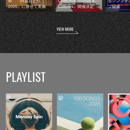
催 『阿波おどり
Collective Sounds &
るシンフォ
2026』に併せて実施
Cultures』開催決定
ブ開催
VIEW MORE
PLAYLIST