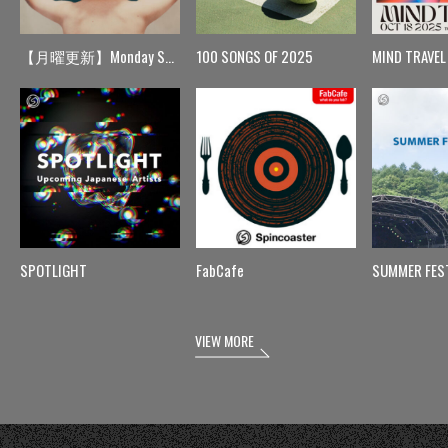
【月曜更新】Monday Spin
100 SONGS OF 2025
MIND TRAVEL
SPOTLIGHT
FabCafe
SUMMER FES
VIEW MORE