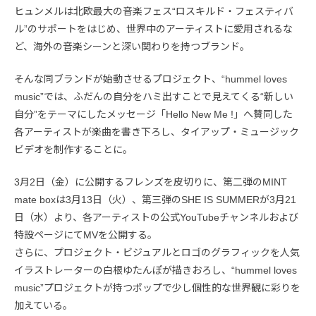
ヒュンメルは北欧最大の音楽フェス“ロスキルド・フェスティバ
ル”のサポートをはじめ、世界中のアーティストに愛用されるな
ど、海外の音楽シーンと深い関わりを持つブランド。
そんな同ブランドが始動させるプロジェクト、“hummel loves
music”では、ふだんの自分をハミ出すことで見えてくる“新しい
自分”をテーマにしたメッセージ「Hello New Me !」へ賛同した
各アーティストが楽曲を書き下ろし、タイアップ・ミュージック
ビデオを制作することに。
3月2日（金）に公開するフレンズを皮切りに、第二弾のMINT
mate boxは3月13日（火）、第三弾のSHE IS SUMMERが3月21
日（水）より、各アーティストの公式YouTubeチャンネルおよび
特設ページにてMVを公開する。
さらに、プロジェクト・ビジュアルとロゴのグラフィックを人気
イラストレーターの白根ゆたんぽが描きおろし、“hummel loves
music”プロジェクトが持つポップで少し個性的な世界観に彩りを
加えている。