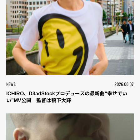
NEWS
2026.08.07
ICHIRO、D3adStockプロデュースの最新曲“幸せでい
い”MV公開 監督は鴨下大輝