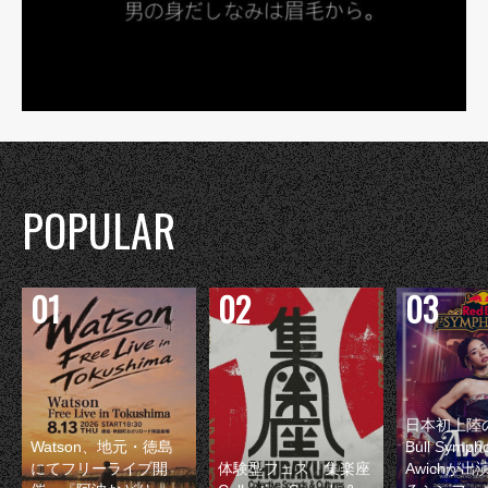
POPULAR
日本初上陸の
Watson、地元・徳島
Bull Symp
にてフリーライブ開
体験型フェス『集楽座
Awichが