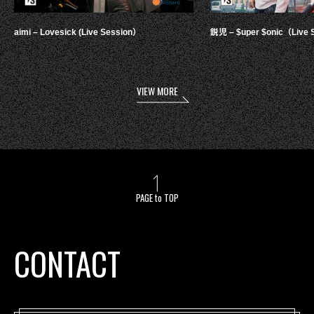
aimi – Lovesick (Live Session）
鋭児 – $uper $onic（Live 
VIEW MORE
PAGE to TOP
CONTACT