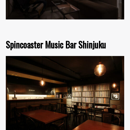
Spincoaster Music Bar Shinjuku