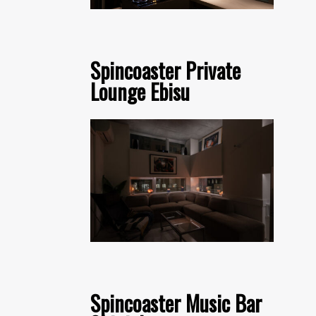
Spincoaster Private
Lounge Ebisu
Spincoaster Music Bar