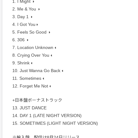
1. I Might ◑
2. Me & You ◑
3. Day 1 ◑
4. I Got You◑
5. Feels So Good ◑
6. 306 ◑
7. Location Unknown ◐
8. Crying Over You ◐
9. Shrink ◐
10. Just Wanna Go Back ◐
11. Sometimes ◐
12. Forget Me Not ◐
+日本盤ボーナストラック
13. JUST DANCE
14. DAY 1 (LATE NIGHT VERSION)
15. SOMETIMES (LIGHT NIGHT VERSION)
※輸入盤、配信は8月24日リリース