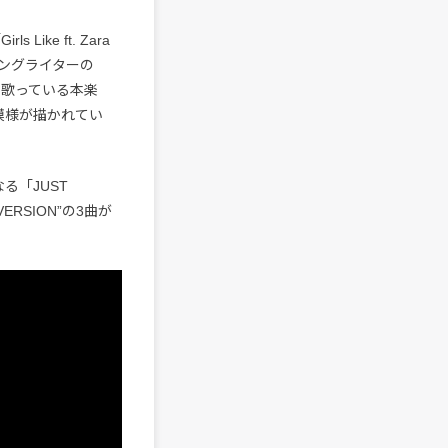
s Like ft. Zara
ソングライターの
を歌っている本楽
模様が描かれてい
る「JUST
VERSION”の3曲が