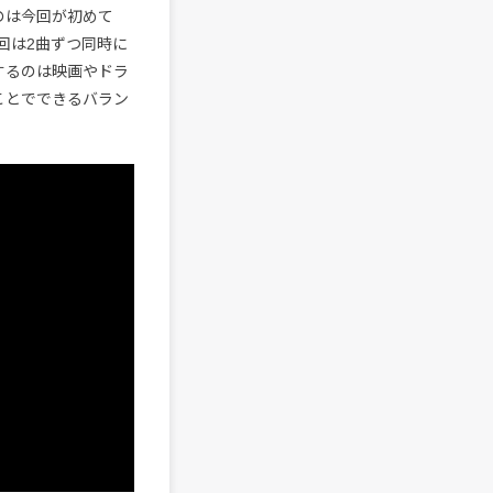
のは今回が初めて
回は2曲ずつ同時に
するのは映画やドラ
ことでできるバラン
」