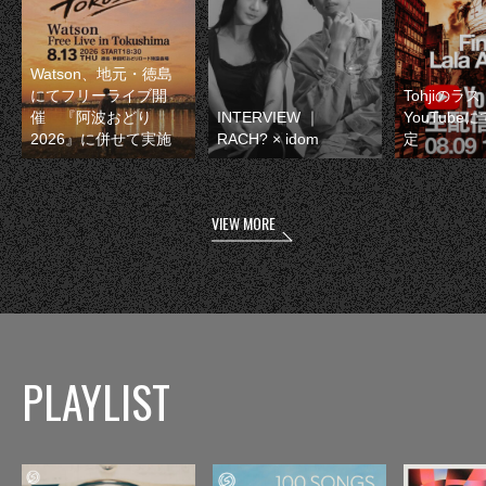
Watson、地元・徳島
にてフリーライブ開
Tohjiのラ
催 『阿波おどり
INTERVIEW ｜
YouTube
2026』に併せて実施
RACH? × idom
定
VIEW MORE
PLAYLIST