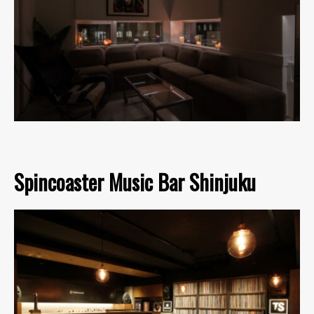
Spincoaster Music Bar Shinjuku