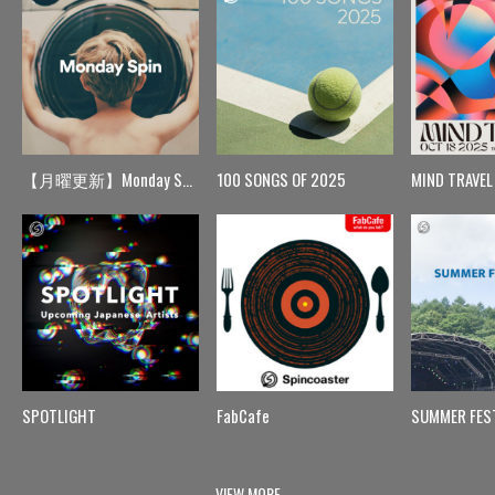
【月曜更新】Monday Spin
100 SONGS OF 2025
MIND TRAVEL
SPOTLIGHT
FabCafe
SUMMER FES
VIEW MORE