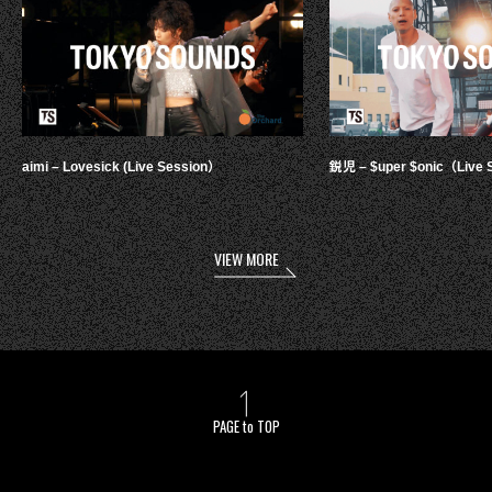
aimi – Lovesick (Live Session）
鋭児 – $uper $onic（Live 
VIEW MORE
PAGE to TOP