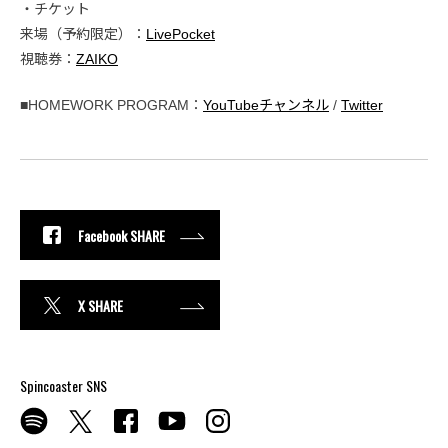
・チケット
来場（予約限定）：
LivePocket
視聴券：
ZAIKO
■HOMEWORK PROGRAM：
YouTubeチャンネル
/
Twitter
Facebook SHARE
X SHARE
Spincoaster SNS